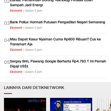
Zulhas: Pemerintah Dorong Teknologi Pirolisis Ubah
0
2
Sampah Jadi Energi
Ekonomi
•
dalam 5 jam
Bank Pollux Hormati Putusan Pengadilan Negeri Semarang
0
3
Ekonomi
•
dalam 3 jam
Mau Dapat Kasur Nyaman Cuma Rp600 Ribuan? Cus ke
0
4
Transmart Aja
Ekonomi
•
dalam 5 jam
Sergey Brin, Pawang Google Berharta Rp4.763 T Ini Pernah
0
5
Digaji US$1
Ekonomi
•
dalam 4 jam
LAINNYA DARI DETIKNETWORK