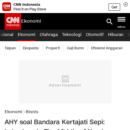
CNN Indonesia
Get
Find it on Play Store
Ekonomi
MENU
asional
Ekonomi
Olahraga
Teknologi
Otomotif
Hiburan
Taipan
Ekopedia
Properti
Gaji Bumn
Efisiensi Anggaran
Ekonomi
Bisnis
AHY soal Bandara Kertajati Sepi: