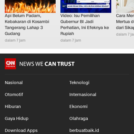
Api Belum Padam,
Video: Isu Pemilihan
Cara Men
Kebakaran di Kosambi
Gubernur BI Jadi
Mertua d
Tangerang Lahap 3
Perhatian, Ini Efeknya ke
dari Sik
Gudang
Rupiah
dalam 7 j
dalam 7 jam
dalam 7 jam
Nasional
Teknologi
Otomotif
Internasional
Hiburan
Ekonomi
Gaya Hidup
Olahraga
Download Apps
berbuatbaik.id