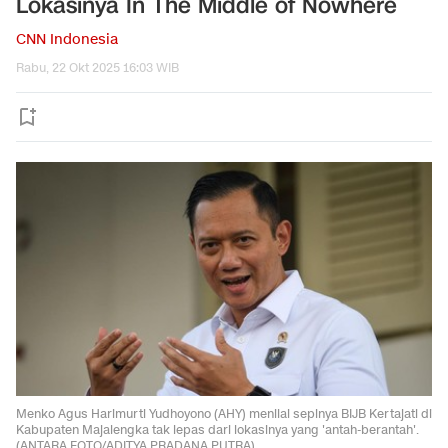
Lokasinya In The Middle of Nowhere
CNN Indonesia
Rabu, 22 Okt 2025 16:03 WIB
Menko Agus Harimurti Yudhoyono (AHY) menilai sepinya BIJB Kertajati di
Kabupaten Majalengka tak lepas dari lokasinya yang 'antah-berantah'.
(ANTARA FOTO/ADITYA PRADANA PUTRA).