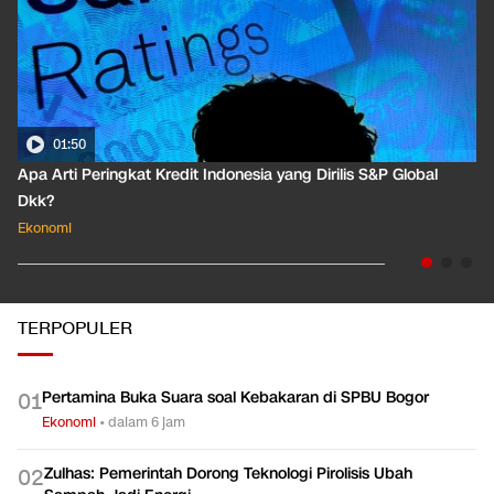
01:50
Apa Arti Peringkat Kredit Indonesia yang Dirilis S&P Global
Dkk?
Ekonomi
TERPOPULER
Pertamina Buka Suara soal Kebakaran di SPBU Bogor
0
1
Ekonomi
•
dalam 6 jam
Zulhas: Pemerintah Dorong Teknologi Pirolisis Ubah
0
2