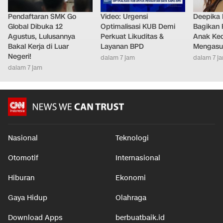
Pendaftaran SMK Go
Video: Urgensi
Deepika
Global Dibuka 12
Optimalisasi KUB Demi
Bagikan 
Agustus, Lulusannya
Perkuat Likuditas &
Anak Ke
Bakal Kerja di Luar
Layanan BPD
Mengasu
Negeri!
dalam 7 jam
dalam 7 j
dalam 7 jam
Nasional
Teknologi
Otomotif
Internasional
Hiburan
Ekonomi
Gaya Hidup
Olahraga
Download Apps
berbuatbaik.id