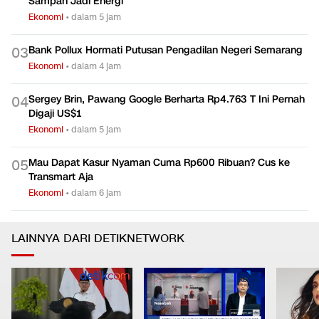
Sampah Jadi Energi
Ekonomi
•
dalam 5 jam
Bank Pollux Hormati Putusan Pengadilan Negeri Semarang
0
3
Ekonomi
•
dalam 4 jam
Sergey Brin, Pawang Google Berharta Rp4.763 T Ini Pernah
0
4
Digaji US$1
Ekonomi
•
dalam 5 jam
Mau Dapat Kasur Nyaman Cuma Rp600 Ribuan? Cus ke
0
5
Transmart Aja
Ekonomi
•
dalam 6 jam
LAINNYA DARI DETIKNETWORK