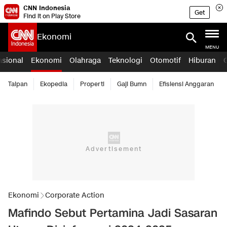
CNN Indonesia
Get
Find it on Play Store
Ekonomi
MENU
asional
Ekonomi
Olahraga
Teknologi
Otomotif
Hiburan
Taipan
Ekopedia
Properti
Gaji Bumn
Efisiensi Anggaran
Ekonomi
Corporate Action
Mafindo Sebut Pertamina Jadi Sasaran