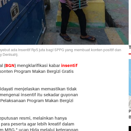
ebut ada insentif Rp5 juta bagi SPPG yang membuat konten positif dan
y Denisah).
l (
BGN
) mengklarifikasi kabar
insentif
konten Program Makan Bergizi Gratis
dayati menjelaskan memastikan tidak
n mengenai insentif itu sekadar guyonan
s Pelaksanaan Program Makan Bergizi
P
B
 keputusan resmi, melainkan hanya
ara peserta agar lebih kreatif dalam
am MBG," ucap Hida melalui keterangan