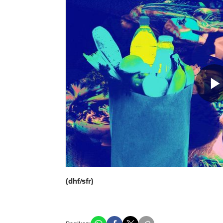
(dhf/sfr)