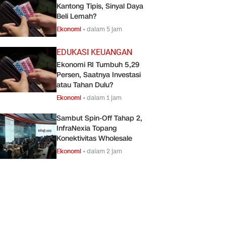
Kantong Tipis, Sinyal Daya
Beli Lemah?
Ekonomi
•
dalam 5 jam
EDUKASI KEUANGAN
Ekonomi RI Tumbuh 5,29
Persen, Saatnya Investasi
atau Tahan Dulu?
Ekonomi
•
dalam 1 jam
Sambut Spin-Off Tahap 2,
InfraNexia Topang
Konektivitas Wholesale
Ekonomi
•
dalam 2 jam