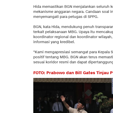
Hida memastikan BGN menjalankan seluruh ke
mekanisme anggaran negara. Candaan soal ins
menyemangati para petugas di SPPG.
BGN, kata Hida, mendukung penuh transparans
terkait pelaksanaan MBG. Upaya itu mencaku
koordinator regional dan koordinator wilaya
informasi yang kredibel.
"Kami mengapresiasi semangat para Kepala 
positif tentang MBG. BGN akan terus memasti
sesuai koridor resmi dan dapat dipertanggun
FOTO: Prabowo dan Bill Gates Tinjau 