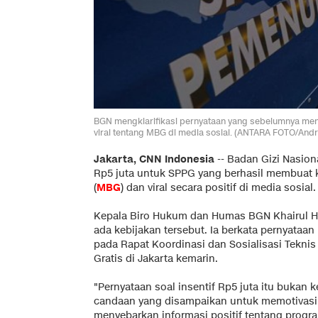
BGN mengklarifikasi pernyataan yang sebelumnya meny
viral tentang MBG di media sosial. (ANTARA FOTO/Andr
Jakarta, CNN Indonesia
--
Badan Gizi Nasiona
Rp5 juta untuk SPPG yang berhasil membuat 
(
MBG
) dan viral secara positif di media sosial.
Kepala Biro Hukum dan Humas BGN Khairul Hi
ada kebijakan tersebut. Ia berkata pernyataa
pada Rapat Koordinasi dan Sosialisasi Tekni
Gratis di Jakarta kemarin.
"Pernyataan soal insentif Rp5 juta itu bukan
candaan yang disampaikan untuk memotivasi p
menyebarkan informasi positif tentang progr