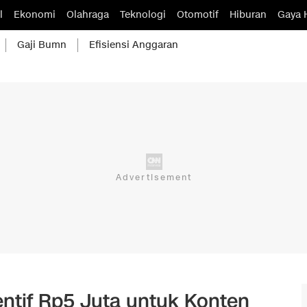
l
Ekonomi
Olahraga
Teknologi
Otomotif
Hiburan
Gaya 
Gaji Bumn
Efisiensi Anggaran
sentif Rp5 Juta untuk Konten