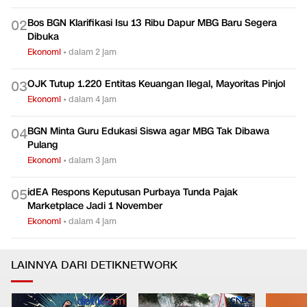
Bos BGN Klarifikasi Isu 13 Ribu Dapur MBG Baru Segera
0
2
Dibuka
Ekonomi
•
dalam 2 jam
OJK Tutup 1.220 Entitas Keuangan Ilegal, Mayoritas Pinjol
0
3
Ekonomi
•
dalam 4 jam
BGN Minta Guru Edukasi Siswa agar MBG Tak Dibawa
0
4
Pulang
Ekonomi
•
dalam 3 jam
idEA Respons Keputusan Purbaya Tunda Pajak
0
5
Marketplace Jadi 1 November
Ekonomi
•
dalam 4 jam
LAINNYA DARI DETIKNETWORK