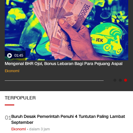
01:35
Pahami Dampak Kenaikan Suku Bunga Acuan ke Cicilan KPR
Ekonomi
TERPOPULER
Buruh Desak Pemerintah Penuhi 4 Tuntutan Paling Lambat
0
1
September
Ekonomi
•
dalam 3 jam