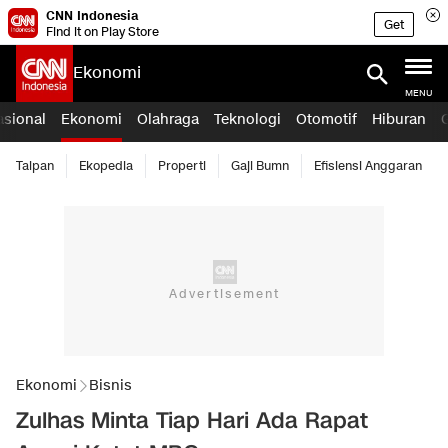
CNN Indonesia
Get
Find it on Play Store
Ekonomi
MENU
asional
Ekonomi
Olahraga
Teknologi
Otomotif
Hiburan
Taipan
Ekopedia
Properti
Gaji Bumn
Efisiensi Anggaran
Ekonomi
Bisnis
Zulhas Minta Tiap Hari Ada Rapat