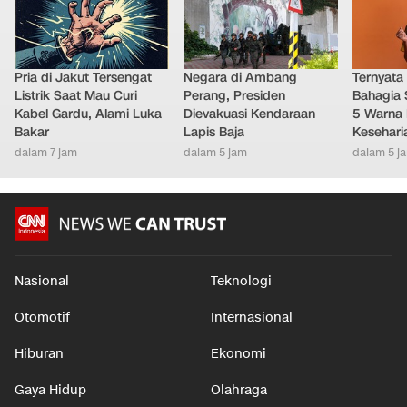
Pria di Jakut Tersengat
Negara di Ambang
Ternyata
Listrik Saat Mau Curi
Perang, Presiden
Bahagia 
Kabel Gardu, Alami Luka
Dievakuasi Kendaraan
5 Warna 
Bakar
Lapis Baja
Kesehari
dalam 7 jam
dalam 5 jam
dalam 5 j
Nasional
Teknologi
Otomotif
Internasional
Hiburan
Ekonomi
Gaya Hidup
Olahraga