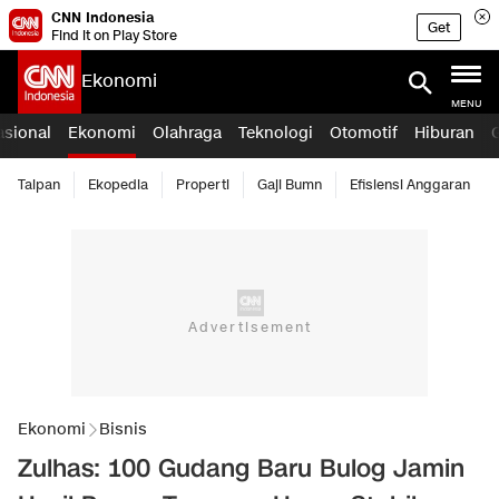
CNN Indonesia
Get
Find it on Play Store
Ekonomi
MENU
asional
Ekonomi
Olahraga
Teknologi
Otomotif
Hiburan
Taipan
Ekopedia
Properti
Gaji Bumn
Efisiensi Anggaran
Ekonomi
Bisnis
Zulhas: 100 Gudang Baru Bulog Jamin