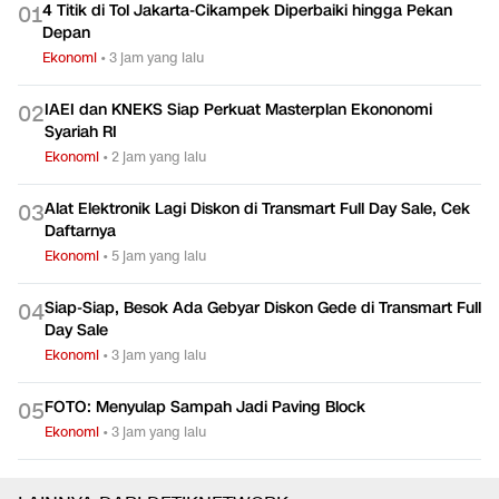
4 Titik di Tol Jakarta-Cikampek Diperbaiki hingga Pekan
0
1
Depan
Ekonomi
•
3 jam yang lalu
IAEI dan KNEKS Siap Perkuat Masterplan Ekononomi
0
2
Syariah RI
Ekonomi
•
2 jam yang lalu
Alat Elektronik Lagi Diskon di Transmart Full Day Sale, Cek
0
3
Daftarnya
Ekonomi
•
5 jam yang lalu
Siap-Siap, Besok Ada Gebyar Diskon Gede di Transmart Full
0
4
Day Sale
Ekonomi
•
3 jam yang lalu
FOTO: Menyulap Sampah Jadi Paving Block
0
5
Ekonomi
•
3 jam yang lalu