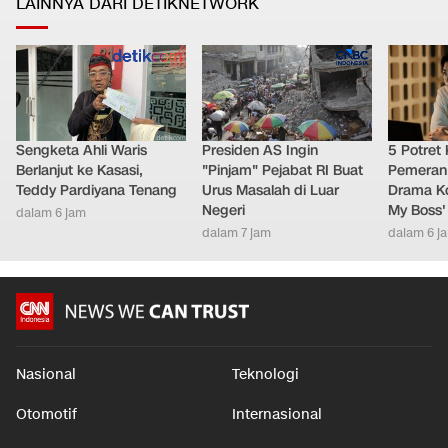
LAINNYA DARI DETIKNETWORK
Sengketa Ahli Waris
Presiden AS Ingin
5 Potret
Berlanjut ke Kasasi,
"Pinjam" Pejabat RI Buat
Pemeran
Teddy Pardiyana Tenang
Urus Masalah di Luar
Drama Ko
Negeri
My Boss'
dalam 6 jam
dalam 7 jam
dalam 6 j
Nasional
Teknologi
Otomotif
Internasional