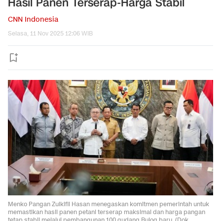
Hasil Panen Terserap-Harga Stabil
CNN Indonesia
Selasa, 11 Nov 2025 12:06 WIB
Menko Pangan Zulkifli Hasan menegaskan komitmen pemerintah untuk
memastikan hasil panen petani terserap maksimal dan harga pangan
tetap stabil melalui pembangunan 100 gudang Bulog baru. (Dok.