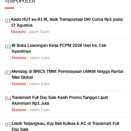
TERPOPULER
Kado HUT ke-81 RI, Naik Transportasi DKI Cuma Rp1 pada
0
1
17 Agustus
Ekonomi
•
dalam 5 jam
BI Buka Lowongan Kerja PCPM 2026 Hari Ini, Cek
0
2
Syaratnya
Ekonomi
•
dalam 3 jam
Mendag di BRICS TMM: Pembiayaan UMKM hingga Rantai
0
3
Nilai Global
Ekonomi
•
dalam 4 jam
Transmart Full Day Sale Kasih Promo Tangga Lipat
0
4
Aluminum Rp1 Juta
Ekonomi
•
dalam 2 jam
Lebih Terjangkau, Kuy Beli Kulkas & AC di Transmart Full
0
5
Day Sale