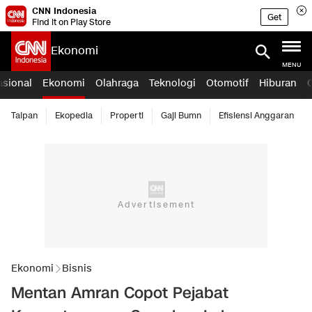
CNN Indonesia
Get
Find it on Play Store
Ekonomi
MENU
asional
Ekonomi
Olahraga
Teknologi
Otomotif
Hiburan
Taipan
Ekopedia
Properti
Gaji Bumn
Efisiensi Anggaran
Ekonomi
Bisnis
Mentan Amran Copot Pejabat