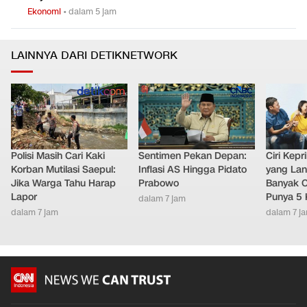
Ekonomi
•
dalam 5 jam
LAINNYA DARI DETIKNETWORK
Polisi Masih Cari Kaki
Sentimen Pekan Depan:
Ciri Kep
Korban Mutilasi Saepul:
Inflasi AS Hingga Pidato
yang Lan
Jika Warga Tahu Harap
Prabowo
Banyak O
Lapor
Punya 5 
dalam 7 jam
dalam 7 jam
dalam 7 j