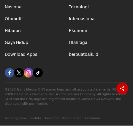
Nasional
Teknologi
Otomotif
Internasional
Hiburan
Ekonomi
Gaya Hidup
Olahraga
Download Apps
berbuatbaik.id
©2026 Trans Media, CNN name, logo and all associated elements (R) and ©
2026 Cable News Network, Inc. A Time Warner Company. All rights reserved.
CNN and the CNN logo are registered marks of Cable News Network, Inc.,
displayed with permission.
Tentang Kami
|
Redaksi
|
Pedoman Media Siber
|
Disclaimer