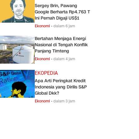
Sergey Brin, Pawang
Google Berharta Rp4.763 T
Ini Pernah Digaji US$1
Ekonomi
•
dalam 6 jam
Bertahan Menjaga Energi
Nasional di Tengah Konflik
Panjang Timteng
Ekonomi
•
dalam 4 jam
EKOPEDIA
Apa Arti Peringkat Kredit
Indonesia yang Dirilis S&P
Global Dkk?
Ekonomi
•
dalam 3 jam