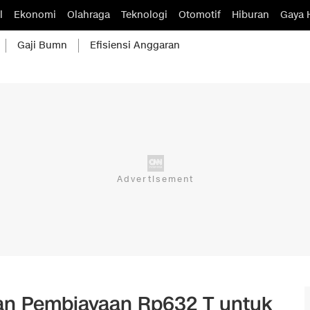
l
Ekonomi
Olahraga
Teknologi
Otomotif
Hiburan
Gaya 
Gaji Bumn
Efisiensi Anggaran
kan Pembiayaan Rp632 T untuk