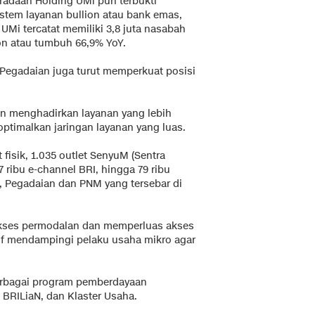
adaan Holding UMi pun terbukti
istem layanan bullion atau bank emas,
Mi tercatat memiliki 3,8 juta nasabah
on atau tumbuh 66,9% YoY.
ri Pegadaian juga turut memperkuat posisi
n menghadirkan layanan yang lebih
timalkan jaringan layanan yang luas.
 fisik, 1.035 outlet SenyuM (Sentra
7 ribu e-channel BRI, hingga 79 ribu
I, Pegadaian dan PNM yang tersebar di
akses permodalan dan memperluas akses
if mendampingi pelaku usaha mikro agar
erbagai program pemberdayaan
 BRILiaN, dan Klaster Usaha.