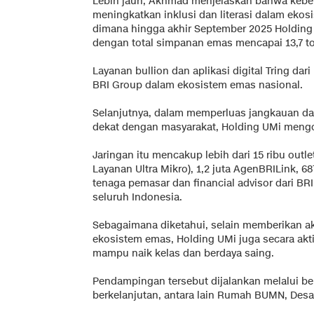
Lebih jauh, Akhmad menjelaskan bahwa keber
meningkatkan inklusi dan literasi dalam ekos
dimana hingga akhir September 2025 Holding U
dengan total simpanan emas mencapai 13,7 t
Layanan bullion dan aplikasi digital Tring da
BRI Group dalam ekosistem emas nasional.
Selanjutnya, dalam memperluas jangkauan da
dekat dengan masyarakat, Holding UMi mengop
Jaringan itu mencakup lebih dari 15 ribu outlet
Layanan Ultra Mikro), 1,2 juta AgenBRILink, 68
tenaga pemasar dan financial advisor dari BR
seluruh Indonesia.
Sebagaimana diketahui, selain memberikan 
ekosistem emas, Holding UMi juga secara akt
mampu naik kelas dan berdaya saing.
Pendampingan tersebut dijalankan melalui b
berkelanjutan, antara lain Rumah BUMN, Desa