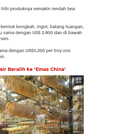
 hilir produknya semakin rendah bea
 bentuk bongkah, ingot, batang tuangan,
tau sama dengan US$ 2.800 dan di bawah
rsen.
sama dengan US$3.200 per troy ons
en.
ir Beralih ke 'Emas China'