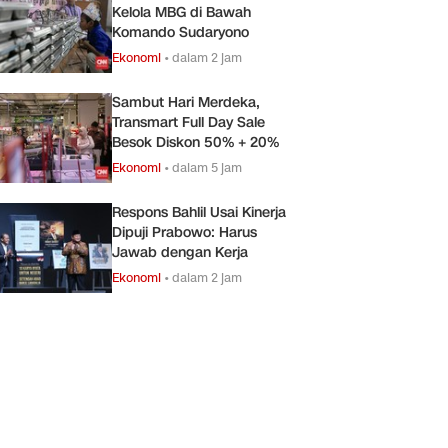
Kelola MBG di Bawah
Komando Sudaryono
Ekonomi
•
dalam 2 jam
Sambut Hari Merdeka,
Transmart Full Day Sale
Besok Diskon 50% + 20%
Ekonomi
•
dalam 5 jam
Respons Bahlil Usai Kinerja
Dipuji Prabowo: Harus
Jawab dengan Kerja
Ekonomi
•
dalam 2 jam