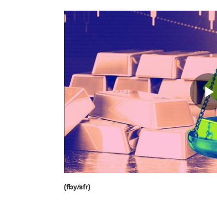
(fby/sfr)