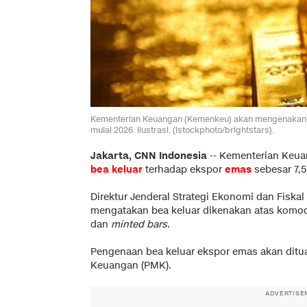
Kementerian Keuangan (Kemenkeu) akan mengenakan b
mulai 2026. Ilustrasi. (istockphoto/brightstars).
Jakarta, CNN Indonesia
--
Kementerian Keua
bea keluar
terhadap ekspor
emas
sebesar 7,
Direktur Jenderal Strategi Ekonomi dan Fiskal
mengatakan bea keluar dikenakan atas komod
dan
minted bars
.
Pengenaan bea keluar ekspor emas akan ditu
Keuangan (PMK).
ADVERTISE