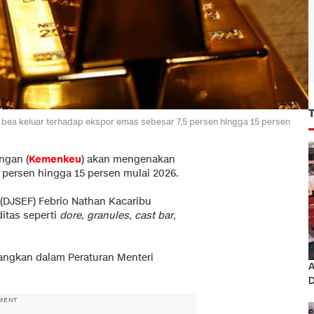
ea keluar terhadap ekspor emas sebesar 7,5 persen hingga 15 persen
ngan (
Kemenkeu
) akan mengenakan
5 persen hingga 15 persen mulai 2026.
 (DJSEF) Febrio Nathan Kacaribu
itas seperti
dore, granules, cast bar,
angkan dalam Peraturan Menteri
A
D
MENT