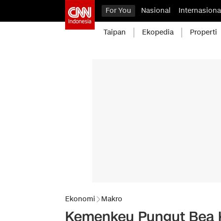
For You
Nasional
Internasiona
Taipan
Ekopedia
Properti
Ekonomi
Makro
Kemenkeu Pungut Bea K