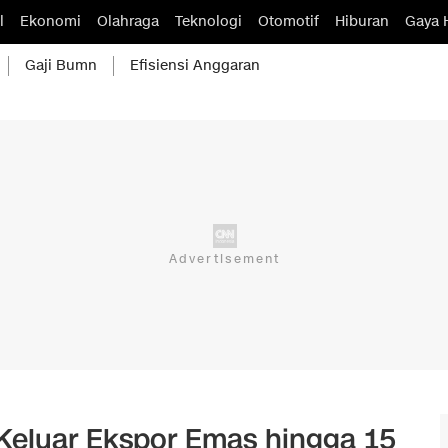
l
Ekonomi
Olahraga
Teknologi
Otomotif
Hiburan
Gaya 
Gaji Bumn
Efisiensi Anggaran
eluar Ekspor Emas hingga 15