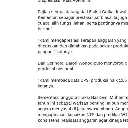
diapresiasi," kata Rokhmin.
Pujian serupa datang dari Fraksi Golkar lewat
Kementan sebagai prestasi luar biasa. Ia jug
cuaca, alih fungsi lahan, serta pentingnya m
bertani.
"Kami mengapresiasi serapan anggaran yang 
diteruskan dan diarahkan pada sektor prod
pangan," katanya.
Dari Gerindra, Darori Wonodipuro menyoroti
produksi nasional.
"Kami membaca data BPS, produksi naik 13,5 p
katanya.
Sementara, anggota Fraksi NasDem, Muhamm
tahun ini sebagai warisan penting. Ia pun me
segera menyusul di jalur swasembada. Adapu
mengapresiasi kenaikan NTP dan predikat WT
konsistensi realisasi anggaran agar kinerja tet