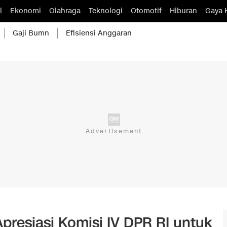
l
Ekonomi
Olahraga
Teknologi
Otomotif
Hiburan
Gaya 
Gaji Bumn
Efisiensi Anggaran
presiasi Komisi IV DPR RI untuk