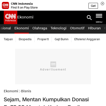
CNN Indonesia
Get
Find it on Play Store
Ekonomi
MENU
asional
Ekonomi
Olahraga
Teknologi
Otomotif
Hiburan
Taipan
Ekopedia
Properti
Gaji Bumn
Efisiensi Anggaran
Ekonomi
Bisnis
Sejam, Mentan Kumpulkan Donasi