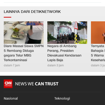
LAINNYA DARI DETIKNETWORK
Diare Massal Siswa SMPN
Negara di Ambang
Ternyata
5 Rembang Diduga
Perang, Presiden
Bahagia 
gegara Telur MBG
Dievakuasi Kendaraan
5 Warna 
Terkontaminasi
Lapis Baja
Kesehari
dalam 7 jam
dalam 3 jam
dalam 3 j
Nasional
Teknologi