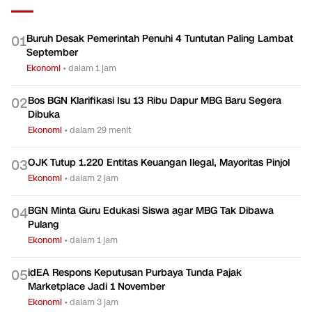
Buruh Desak Pemerintah Penuhi 4 Tuntutan Paling Lambat
0
1
September
Ekonomi
•
dalam 1 jam
Bos BGN Klarifikasi Isu 13 Ribu Dapur MBG Baru Segera
0
2
Dibuka
Ekonomi
•
dalam 29 menit
OJK Tutup 1.220 Entitas Keuangan Ilegal, Mayoritas Pinjol
0
3
Ekonomi
•
dalam 2 jam
BGN Minta Guru Edukasi Siswa agar MBG Tak Dibawa
0
4
Pulang
Ekonomi
•
dalam 1 jam
idEA Respons Keputusan Purbaya Tunda Pajak
0
5
Marketplace Jadi 1 November
Ekonomi
•
dalam 3 jam