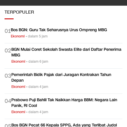
TERPOPULER
Bos BGN: Guru Tak Seharusnya Urus Ompreng MBG
0
1
Ekonomi
•
dalam 5 jam
BGN Mulai Coret Sekolah Swasta Elite dari Daftar Penerima
0
2
MBG
Ekonomi
•
dalam 6 jam
Pemerintah Bidik Pajak dari Juragan Kontrakan Tahun
0
3
Depan
Ekonomi
•
dalam 4 jam
Prabowo Puji Bahlil Tak Naikkan Harga BBM: Negara Lain
0
4
Panik, RI Cool
Ekonomi
•
dalam 4 jam
Bos BGN Pecat 66 Kepala SPPG, Ada yang Terlibat Judol
0
5