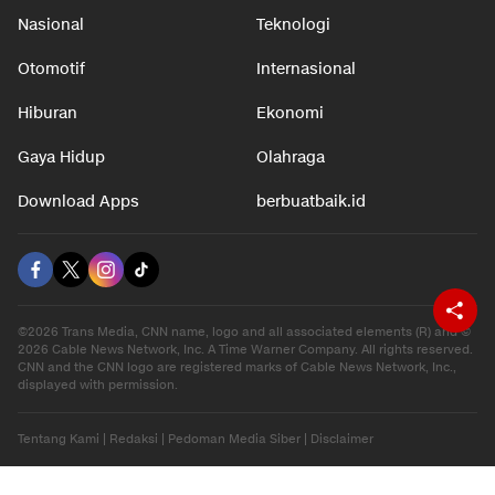
Nasional
Teknologi
Otomotif
Internasional
Hiburan
Ekonomi
Gaya Hidup
Olahraga
Download Apps
berbuatbaik.id
©2026 Trans Media, CNN name, logo and all associated elements (R) and ©
2026 Cable News Network, Inc. A Time Warner Company. All rights reserved.
CNN and the CNN logo are registered marks of Cable News Network, Inc.,
displayed with permission.
Tentang Kami
|
Redaksi
|
Pedoman Media Siber
|
Disclaimer