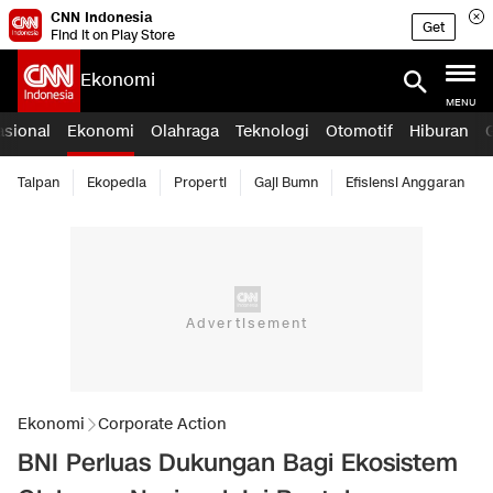
CNN Indonesia
Get
Find it on Play Store
Ekonomi
MENU
asional
Ekonomi
Olahraga
Teknologi
Otomotif
Hiburan
Taipan
Ekopedia
Properti
Gaji Bumn
Efisiensi Anggaran
Ekonomi
Corporate Action
BNI Perluas Dukungan Bagi Ekosistem