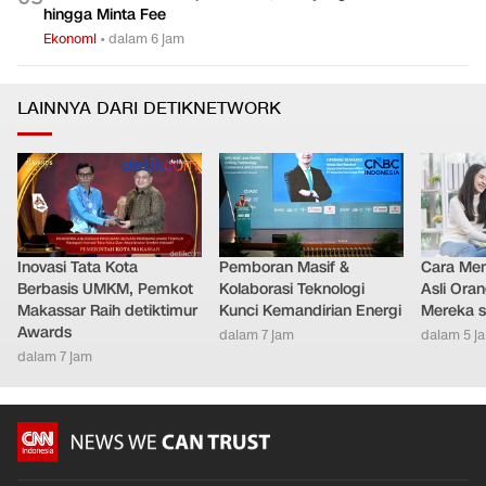
hingga Minta Fee
Ekonomi
•
dalam 6 jam
LAINNYA DARI DETIKNETWORK
Inovasi Tata Kota
Pemboran Masif &
Cara Men
Berbasis UMKM, Pemkot
Kolaborasi Teknologi
Asli Ora
Makassar Raih detiktimur
Kunci Kemandirian Energi
Mereka s
Awards
dalam 7 jam
dalam 5 j
dalam 7 jam