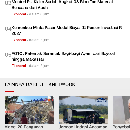
Menteri PU Klaim Sudah Angkut 33 Ribu Ton Material
0
3
Bencana dari Aceh
Ekonomi
•
dalam 6 jam
Kemenkeu Minta Pasar Modal Biayai 91 Persen Investasi RI
0
4
2027
Ekonomi
•
dalam 2 jam
FOTO: Peternak Serentak Bagi-bagi Ayam dari Boyolali
0
5
hingga Makassar
Ekonomi
•
dalam 2 jam
LAINNYA DARI DETIKNETWORK
Video: 20 Bangunan
Jerman Hadapi Ancaman
Penyebab