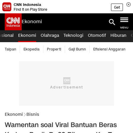
CNN Indonesia
Get
Find it on Play Store
Ekonomi
MENU
asional
Ekonomi
Olahraga
Teknologi
Otomotif
Hiburan
Taipan
Ekopedia
Properti
Gaji Bumn
Efisiensi Anggaran
Ekonomi
Bisnis
Wamentan soal Viral Bantuan Beras