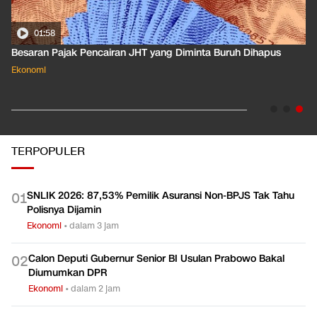
01:58
Besaran Pajak Pencairan JHT yang Diminta Buruh Dihapus
Ekonomi
TERPOPULER
SNLIK 2026: 87,53% Pemilik Asuransi Non-BPJS Tak Tahu
0
1
Polisnya Dijamin
Ekonomi
•
dalam 3 jam
Calon Deputi Gubernur Senior BI Usulan Prabowo Bakal
0
2
Diumumkan DPR
Ekonomi
•
dalam 2 jam