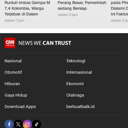
Runtuh Imbas Gempa M
Perang Besar, Pemerintah
pada Pin
7,4 Kolombia, Warga
sedang Bersiap
Dialami D
Terjebak di Dalam
Ini Fakt
dalam 3 jam
dalam 7 jam
dalam 3 j
Nasional
Teknologi
Otomotif
Internasional
Hiburan
Ekonomi
Gaya Hidup
Olahraga
Download Apps
berbuatbaik.id