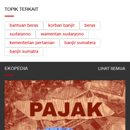
TOPIK TERKAIT
bantuan beras
korban banjir
beras
sudaryono
wamentan sudaryono
kementerian pertanian
banjir sumatera
banjir sumatra
EKOPEDIA
LIHAT SEMUA