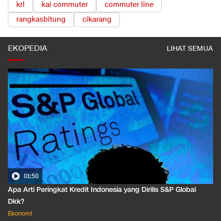
krl
kai commuter
commuter line
rangkasbitung
cikarang
EKOPEDIA
LIHAT SEMUA
01:50
Apa Arti Peringkat Kredit Indonesia yang Dirilis S&P Global
Dkk?
Ekonomi