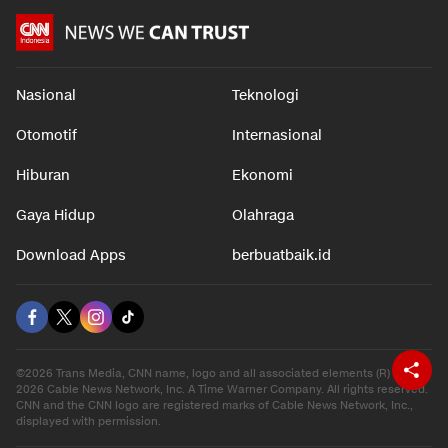
Nasional
Teknologi
Otomotif
Internasional
Hiburan
Ekonomi
Gaya Hidup
Olahraga
Download Apps
berbuatbaik.id
©2026 Trans Media, CNN name, logo and all associated elements (R) and ©
2026 Cable News Network, Inc. A Time Warner Company. All rights reserved.
CNN and the CNN logo are registered marks of Cable News Network, Inc.,
displayed with permission.