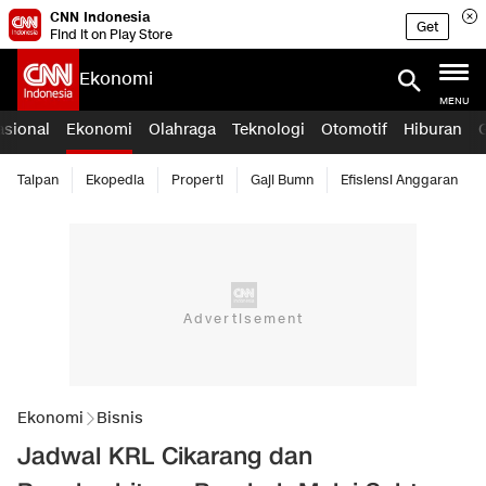
CNN Indonesia
Get
Find it on Play Store
Ekonomi
MENU
asional
Ekonomi
Olahraga
Teknologi
Otomotif
Hiburan
Taipan
Ekopedia
Properti
Gaji Bumn
Efisiensi Anggaran
Ekonomi
Bisnis
Jadwal KRL Cikarang dan