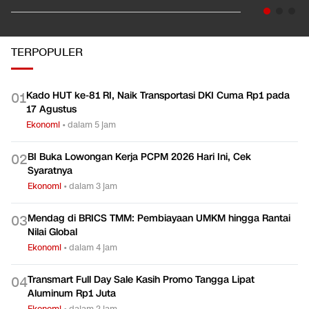
TERPOPULER
Kado HUT ke-81 RI, Naik Transportasi DKI Cuma Rp1 pada
0
1
17 Agustus
Ekonomi
•
dalam 5 jam
BI Buka Lowongan Kerja PCPM 2026 Hari Ini, Cek
0
2
Syaratnya
Ekonomi
•
dalam 3 jam
Mendag di BRICS TMM: Pembiayaan UMKM hingga Rantai
0
3
Nilai Global
Ekonomi
•
dalam 4 jam
Transmart Full Day Sale Kasih Promo Tangga Lipat
0
4
Aluminum Rp1 Juta
Ekonomi
•
dalam 2 jam