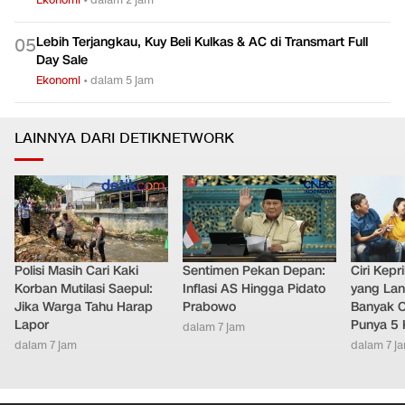
Lebih Terjangkau, Kuy Beli Kulkas & AC di Transmart Full
0
5
Day Sale
Ekonomi
•
dalam 5 jam
LAINNYA DARI DETIKNETWORK
Polisi Masih Cari Kaki
Sentimen Pekan Depan:
Ciri Kep
Korban Mutilasi Saepul:
Inflasi AS Hingga Pidato
yang Lan
Jika Warga Tahu Harap
Prabowo
Banyak O
Lapor
Punya 5 
dalam 7 jam
dalam 7 jam
dalam 7 j