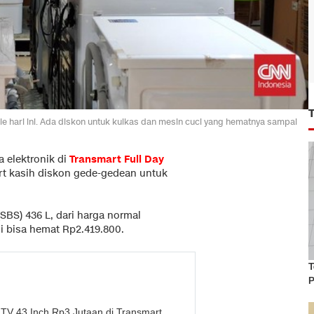
le hari ini. Ada diskon untuk kulkas dan mesin cuci yang hematnya sampai
 elektronik di
Transmart Full Day
art kasih diskon gede-gedean untuk
SBS) 436 L, dari harga normal
i bisa hemat Rp2.419.800.
T
P
TV 43 Inch Rp3 Jutaan di Transmart