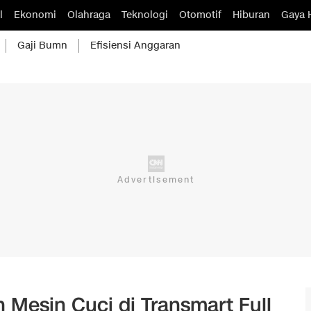
l
Ekonomi
Olahraga
Teknologi
Otomotif
Hiburan
Gaya 
Gaji Bumn
Efisiensi Anggaran
 Mesin Cuci di Transmart Full