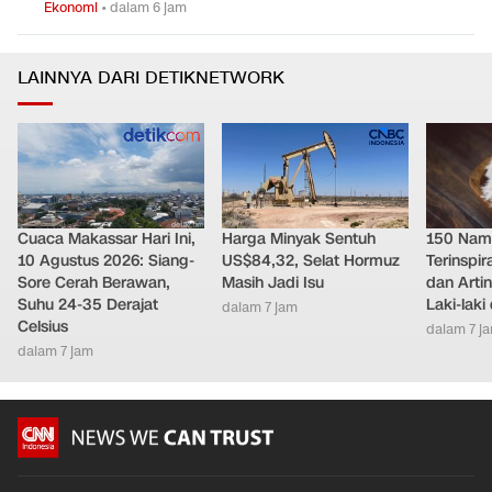
Ekonomi
•
dalam 6 jam
LAINNYA DARI DETIKNETWORK
Cuaca Makassar Hari Ini,
Harga Minyak Sentuh
150 Nam
10 Agustus 2026: Siang-
US$84,32, Selat Hormuz
Terinspi
Sore Cerah Berawan,
Masih Jadi Isu
dan Arti
Suhu 24-35 Derajat
Laki-lak
dalam 7 jam
Celsius
dalam 7 j
dalam 7 jam