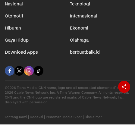
Nasional
Teknologi
Otomotif
Internasional
Hiburan
Ekonomi
Gaya Hidup
Olahraga
Download Apps
berbuatbaik.id
©2026 Trans Media, CNN name, logo and all associated elements (R) and ©
2026 Cable News Network, Inc. A Time Warner Company. All rights reserved.
CNN and the CNN logo are registered marks of Cable News Network, Inc.,
displayed with permission.
Tentang Kami
|
Redaksi
|
Pedoman Media Siber
|
Disclaimer