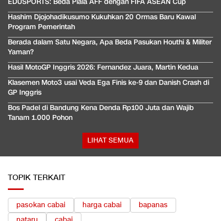
EDUSPORTS: Beda Piala AFF dengan FIFA ASEAN Cup
Hashim Djojohadikusumo Kukuhkan 20 Ormas Baru Kawal
Program Pemerintah
Berada dalam Satu Negara, Apa Beda Pasukan Houthi & Militer
Yaman?
Hasil MotoGP Inggris 2026: Fernandez Juara, Martin Kedua
Klasemen Moto3 usai Veda Ega Finis ke-9 dan Danish Crash di
GP Inggris
Bos Padel di Bandung Kena Denda Rp100 Juta dan Wajib
Tanam 1.000 Pohon
LIHAT SEMUA
TOPIK TERKAIT
pasokan cabai
harga cabai
bapanas
nataru
cabai