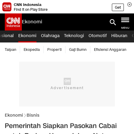
CNN Indonesia
Get
Find it on Play Store
Ekonomi
MENU
asional
Ekonomi
Olahraga
Teknologi
Otomotif
Hiburan
Taipan
Ekopedia
Properti
Gaji Bumn
Efisiensi Anggaran
Ekonomi
Bisnis
Pemerintah Siapkan Pasokan Cabai