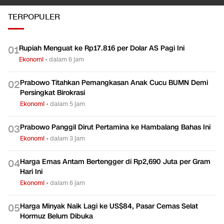
TERPOPULER
Rupiah Menguat ke Rp17.816 per Dolar AS Pagi Ini
0
1
Ekonomi
•
dalam 6 jam
Prabowo Titahkan Pemangkasan Anak Cucu BUMN Demi
0
2
Persingkat Birokrasi
Ekonomi
•
dalam 5 jam
Prabowo Panggil Dirut Pertamina ke Hambalang Bahas Ini
0
3
Ekonomi
•
dalam 3 jam
Harga Emas Antam Bertengger di Rp2,690 Juta per Gram
0
4
Hari Ini
Ekonomi
•
dalam 6 jam
Harga Minyak Naik Lagi ke US$84, Pasar Cemas Selat
0
5
Hormuz Belum Dibuka