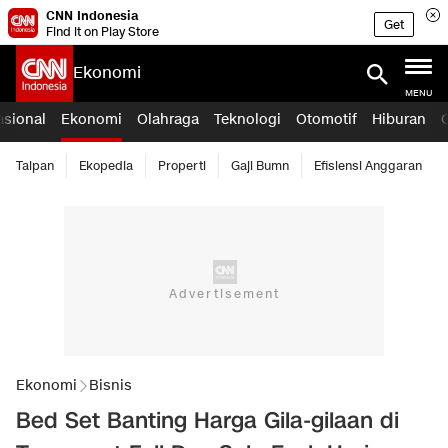
CNN Indonesia
Get
Find it on Play Store
Ekonomi
MENU
asional
Ekonomi
Olahraga
Teknologi
Otomotif
Hiburan
Taipan
Ekopedia
Properti
Gaji Bumn
Efisiensi Anggaran
Ekonomi
Bisnis
Bed Set Banting Harga Gila-gilaan di