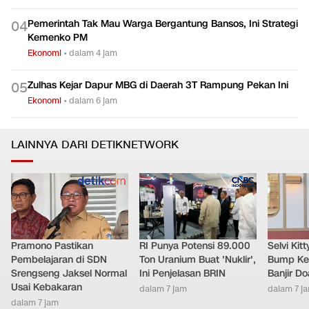
Pemerintah Tak Mau Warga Bergantung Bansos, Ini Strategi
0
4
Kemenko PM
Ekonomi
•
dalam 4 jam
Zulhas Kejar Dapur MBG di Daerah 3T Rampung Pekan Ini
0
5
Ekonomi
•
dalam 6 jam
LAINNYA DARI DETIKNETWORK
Pramono Pastikan
RI Punya Potensi 89.000
Selvi Ki
Pembelajaran di SDN
Ton Uranium Buat 'Nuklir',
Bump Ke
Srengseng Jaksel Normal
Ini Penjelasan BRIN
Banjir D
Usai Kebakaran
dalam 7 jam
dalam 7 j
dalam 7 jam