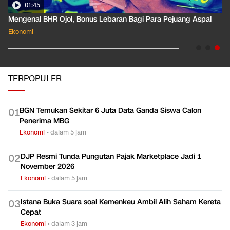
01:35
Pahami Dampak Kenaikan Suku Bunga Acuan ke Cicilan KPR
Ekonomi
TERPOPULER
BGN Temukan Sekitar 6 Juta Data Ganda Siswa Calon
0
1
Penerima MBG
Ekonomi
•
dalam 5 jam
DJP Resmi Tunda Pungutan Pajak Marketplace Jadi 1
0
2
November 2026
Ekonomi
•
dalam 5 jam
Istana Buka Suara soal Kemenkeu Ambil Alih Saham Kereta
0
3
Cepat
Ekonomi
•
dalam 3 jam