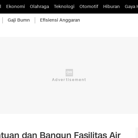
l
Ekonomi
Olahraga
Teknologi
Otomotif
Hiburan
Gaya 
Gaji Bumn
Efisiensi Anggaran
tuan dan Bangun Fasilitas Air