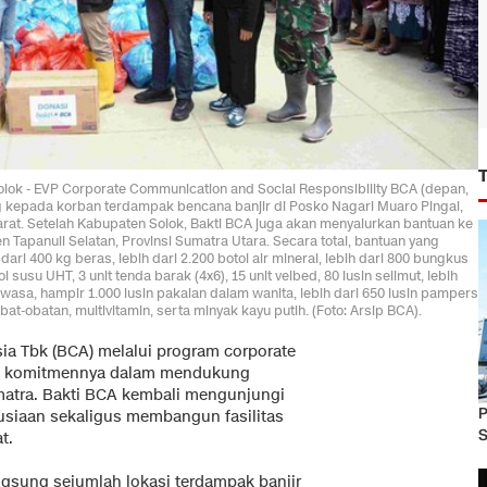
lok - EVP Corporate Communication and Social Responsibility BCA (depan,
ng kepada korban terdampak bencana banjir di Posko Nagari Muaro Pingai,
rat. Setelah Kabupaten Solok, Bakti BCA juga akan menyalurkan bantuan ke
Tapanuli Selatan, Provinsi Sumatra Utara. Secara total, bantuan yang
dari 400 kg beras, lebih dari 2.200 botol air mineral, lebih dari 800 bungkus
ol susu UHT, 3 unit tenda barak (4x6), 15 unit velbed, 80 lusin selimut, lebih
wasa, hampir 1.000 lusin pakaian dalam wanita, lebih dari 650 lusin pampers
bat-obatan, multivitamin, serta minyak kayu putih. (Foto: Arsip BCA).
sia Tbk (BCA) melalui program corporate
an komitmennya dalam mendukung
atra. Bakti BCA kembali mengunjungi
P
siaan sekaligus membangun fasilitas
S
t.
ngsung sejumlah lokasi terdampak banjir