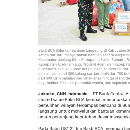
Bakti BCA Salurkan Bantuan Langsung di Kabupaten So
ketiga dari kiri) menyerahkan bantuan secara langsu
Kecamatan Junjung Sirih, Kabupaten Solok, Sumatra Ba
Kabupaten Aceh Tamiang, Provinsi Aceh, dan Kabupaten 
diberikan Bakti BCA pada ketiga lokasi tersebut terdiri 
biskuit, lebih dari 300 kaleng sarden, lebih dari 700 bot
dari 600 lusin pakaian bagi anak-anak hingga orang de
bayi, sekitar 500 lusin pembalut wanita, dan sejumlah o
Jakarta, CNN Indonesia
--
PT Bank Central A
shared value Bakti BCA kembali menunjukk
pemulihan wilayah terdampak bencana di Sum
langsung untuk menyalurkan bantuan kemanu
umum penunjang kebutuhan dasar masyaraka
Pada Rabu (18/12), tim Bakti BCA meninjau la