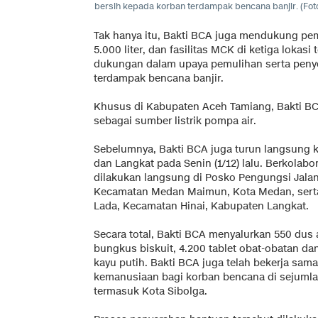
bersih kepada korban terdampak bencana banjir. (Foto
Tak hanya itu, Bakti BCA juga mendukung pem
5.000 liter, dan fasilitas MCK di ketiga lokasi
dukungan dalam upaya pemulihan serta penye
terdampak bencana banjir.
Khusus di Kabupaten Aceh Tamiang, Bakti BC
sebagai sumber listrik pompa air.
Sebelumnya, Bakti BCA juga turun langsung 
dan Langkat pada Senin (1/12) lalu. Berkolab
dilakukan langsung di Posko Pengungsi Jala
Kecamatan Medan Maimun, Kota Medan, serta
Lada, Kecamatan Hinai, Kabupaten Langkat.
Secara total, Bakti BCA menyalurkan 550 dus a
bungkus biskuit, 4.200 tablet obat-obatan dan
kayu putih. Bakti BCA juga telah bekerja sa
kemanusiaan bagi korban bencana di sejumlah
termasuk Kota Sibolga.