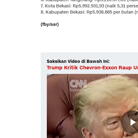
7. Kota Bekasi: Rp5.992.931,93 (naik 5,31 pers
8. Kabupaten Bekasi: Rp5.938.885 per bulan (n
(fby/asr)
Saksikan Video di Bawah Ini:
Trump Kritik Chevron-Exxon Raup Un