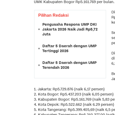
UMK Kabupaten Bogor Rp5.161.769 per bulan.
D
Pilihan Redaksi
R
ke
Pengusaha Respons UMP DKI
Jakarta 2026 Naik Jadi Rp5,72
S
Juta
s
p
Daftar 5 Daerah dengan UMP
Tertinggi 2026
D
d
Daftar 5 Daerah dengan UMP
6,
Terendah 2026
B
J
1. Jakarta: Rp5.729.876 (naik 6,17 persen)
2. Kota Bogor: Rp5.437.203 (naik 6,05 persen)
3. Kabupaten Bogor: Rp5.161.769 (naik 5,83 pe
4. Kota Depok: Rp5.522.662 (naik 6.29 persen)
5. Kota Tangerang: Rp5.399.405,69 (naik 6,5 p
6. Kabupaten Tangerang: Rp5.210.377,00 (naik