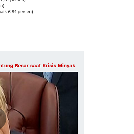
en)
aik 6,84 persen)
tung Besar saat Krisis Minyak