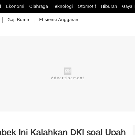
l
Ekonomi
Olahraga
Teknologi
Otomotif
Hiburan
Gaya 
Gaji Bumn
Efisiensi Anggaran
bek Ini Kalahkan DKI soal Upah