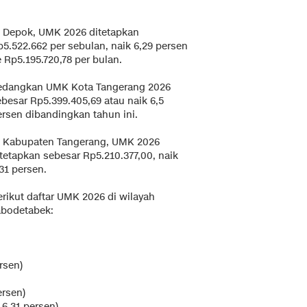
i Depok, UMK 2026 ditetapkan
p5.522.662 per sebulan, naik 6,29 persen
 Rp5.195.720,78 per bulan.
edangkan UMK Kota Tangerang 2026
ebesar Rp5.399.405,69 atau naik 6,5
ersen dibandingkan tahun ini.
i Kabupaten Tangerang, UMK 2026
itetapkan sebesar Rp5.210.377,00, naik
31 persen.
erikut daftar UMK 2026 di wilayah
abodetabek:
rsen)
ersen)
 6,31 persen)