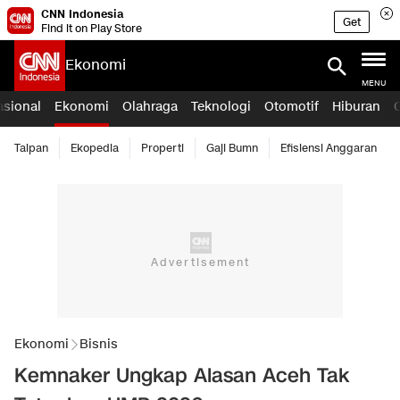
CNN Indonesia
Get
Find it on Play Store
Ekonomi
MENU
asional
Ekonomi
Olahraga
Teknologi
Otomotif
Hiburan
Taipan
Ekopedia
Properti
Gaji Bumn
Efisiensi Anggaran
Ekonomi
Bisnis
Kemnaker Ungkap Alasan Aceh Tak