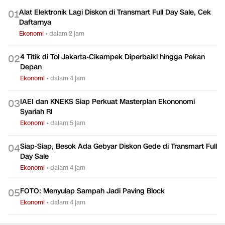
Alat Elektronik Lagi Diskon di Transmart Full Day Sale, Cek
0
1
Daftarnya
Ekonomi
•
dalam 2 jam
4 Titik di Tol Jakarta-Cikampek Diperbaiki hingga Pekan
0
2
Depan
Ekonomi
•
dalam 4 jam
IAEI dan KNEKS Siap Perkuat Masterplan Ekononomi
0
3
Syariah RI
Ekonomi
•
dalam 5 jam
Siap-Siap, Besok Ada Gebyar Diskon Gede di Transmart Full
0
4
Day Sale
Ekonomi
•
dalam 4 jam
FOTO: Menyulap Sampah Jadi Paving Block
0
5
Ekonomi
•
dalam 4 jam