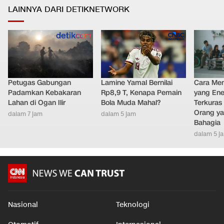
LAINNYA DARI DETIKNETWORK
Petugas Gabungan
Lamine Yamal Bernilai
Cara Men
Padamkan Kebakaran
Rp8,9 T, Kenapa Pemain
yang Ene
Lahan di Ogan Ilir
Bola Muda Mahal?
Terkuras
Orang ya
dalam 7 jam
dalam 5 jam
Bahagia
dalam 5 j
Nasional
Teknologi