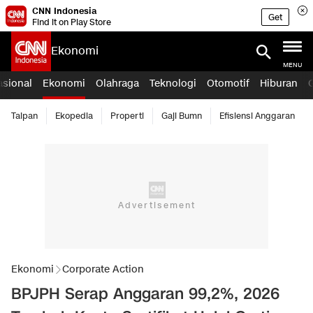
CNN Indonesia
Get
Find it on Play Store
Ekonomi
MENU
asional
Ekonomi
Olahraga
Teknologi
Otomotif
Hiburan
Taipan
Ekopedia
Properti
Gaji Bumn
Efisiensi Anggaran
Ekonomi
Corporate Action
BPJPH Serap Anggaran 99,2%, 2026