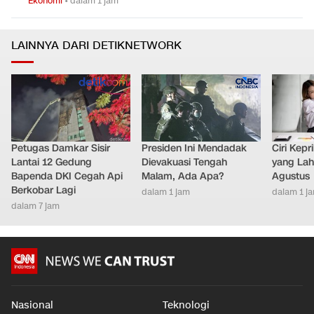
Ekonomi
•
dalam 1 jam
LAINNYA DARI DETIKNETWORK
Petugas Damkar Sisir
Presiden Ini Mendadak
Ciri Kep
Lantai 12 Gedung
Dievakuasi Tengah
yang Lahi
Bapenda DKI Cegah Api
Malam, Ada Apa?
Agustus
Berkobar Lagi
dalam 1 jam
dalam 1 j
dalam 7 jam
Nasional
Teknologi