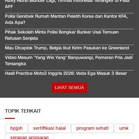
Rizky Ridho Blunder Lagi, Timnas Indonesia Tersingkir di Piala
AFF
Polisi Gerebek Rumah Mantan Pelatih Korea dan Kantor KFA,
Ada Apa?
Pihak Sekolah Minta Polisi Bongkar Bunker Usai Temuan
Ratusan Senjata
Mau Dicaplok Trump, Belgia Ikut Kirim Pasukan ke Greenland
Video Mesum 'Yang Wis Yang' Banyuwangi, Pemeran Pria Jadi
Tersangka
Hasil Practice Moto3 Inggris 2026: Veda Ega Masuk 3 Besar
LIHAT SEMUA
TOPIK TERKAIT
bpjph
sertifikasi halal
program sehati
umk
serapan anggaran