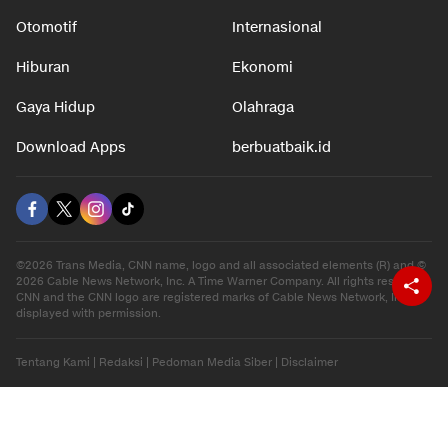
Otomotif
Internasional
Hiburan
Ekonomi
Gaya Hidup
Olahraga
Download Apps
berbuatbaik.id
©2026 Trans Media, CNN name, logo and all associated elements (R) and ©
2026 Cable News Network, Inc. A Time Warner Company. All rights reserved.
CNN and the CNN logo are registered marks of Cable News Network, Inc.,
displayed with permission.
Tentang Kami
|
Redaksi
|
Pedoman Media Siber
|
Disclaimer