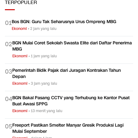
TERPOPULER
Bos BGN: Guru Tak Seharusnya Urus Ompreng MBG
0
1
Ekonomi
•
2 jam yang lalu
BGN Mulai Coret Sekolah Swasta Elite dari Daftar Penerima
0
2
MBG
Ekonomi
•
1 jam yang lalu
Pemerintah Bidik Pajak dari Juragan Kontrakan Tahun
0
3
Depan
Ekonomi
•
3 jam yang lalu
BGN Bakal Pasang CCTV yang Terhubung ke Kantor Pusat
0
4
Buat Awasi SPPG
Ekonomi
•
13 menit yang lalu
Freeport Pastikan Smelter Manyar Gresik Produksi Lagi
0
5
Mulai September