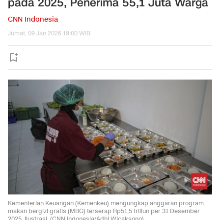
pada 2025, Penerima 55,1 Juta Warga
CNN Indonesia
Jumat, 09 Jan 2026 19:00 WIB
Kementerian Keuangan (Kemenkeu) mengungkap anggaran program
makan bergizi gratis (MBG) terserap Rp51,5 triliun per 31 Desember
2025. Ilustrasi. (CNN Indonesia/Adhi Wicaksono).