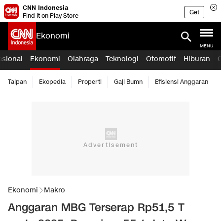
CNN Indonesia
Get
Find it on Play Store
Ekonomi
MENU
asional
Ekonomi
Olahraga
Teknologi
Otomotif
Hiburan
Taipan
Ekopedia
Properti
Gaji Bumn
Efisiensi Anggaran
Ekonomi
Makro
Anggaran MBG Terserap Rp51,5 T