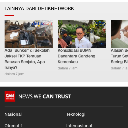
LAINNYA DARI DETIKNETWORK
Ada 'Bunker' di Sekolah
Konsolidasi BUMN,
Alasan B
Jaksel TKP Temuan
Danantara Gandeng
Turun Set
Ratusan Senjata, Apa
Kemenkeu
Sering Bi
Isinya?
dalam 7 jam
dalam 7 j
dalam 7 jam
Nasional
Teknologi
Otomotif
Internasional