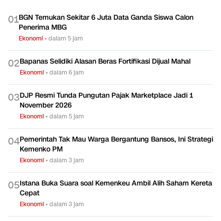
BGN Temukan Sekitar 6 Juta Data Ganda Siswa Calon
0
1
Penerima MBG
Ekonomi
•
dalam 5 jam
Bapanas Selidiki Alasan Beras Fortifikasi Dijual Mahal
0
2
Ekonomi
•
dalam 6 jam
DJP Resmi Tunda Pungutan Pajak Marketplace Jadi 1
0
3
November 2026
Ekonomi
•
dalam 5 jam
Pemerintah Tak Mau Warga Bergantung Bansos, Ini Strategi
0
4
Kemenko PM
Ekonomi
•
dalam 3 jam
Istana Buka Suara soal Kemenkeu Ambil Alih Saham Kereta
0
5
Cepat
Ekonomi
•
dalam 3 jam