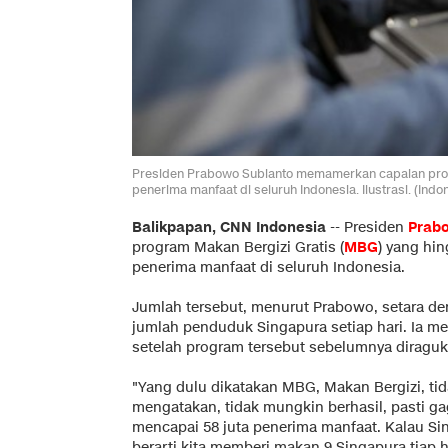
Presiden Prabowo Subianto memamerkan capaian program
penerima manfaat di seluruh Indonesia. Ilustrasi. (Ind
Balikpapan, CNN Indonesia
--
Presiden
Prab
program Makan Bergizi Gratis (
MBG
) yang hin
penerima manfaat di seluruh Indonesia.
Jumlah tersebut, menurut Prabowo, setara d
jumlah penduduk Singapura setiap hari. Ia me
setelah program tersebut sebelumnya diraguk
"Yang dulu dikatakan MBG, Makan Bergizi, ti
mengatakan, tidak mungkin berhasil, pasti gaga
mencapai 58 juta penerima manfaat. Kalau Si
berarti kita memberi makan 9 Singapura tiap 