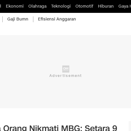
l
Ekonomi
Olahraga
Teknologi
Otomotif
Hiburan
Gaya 
Gaji Bumn
Efisiensi Anggaran
 Orang Nikmati MBG: Setara 9