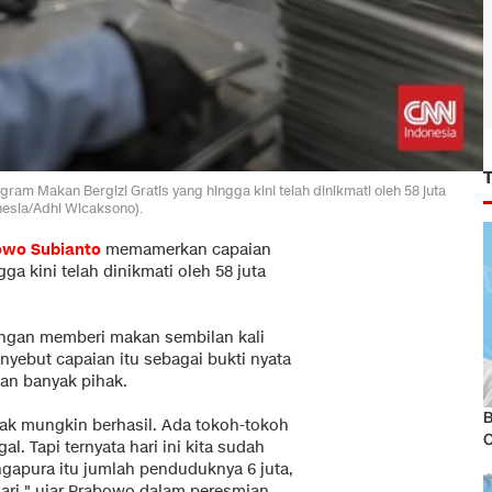
 Makan Bergizi Gratis yang hingga kini telah dinikmati oleh 58 juta
onesia/Adhi Wicaksono).
owo Subianto
memamerkan capaian
gga kini telah dinikmati oleh 58 juta
engan memberi makan sembilan kali
nyebut capaian itu sebagai bukti nyata
an banyak pihak.
B
dak mungkin berhasil. Ada tokoh-tokoh
l. Tapi ternyata hari ini kita sudah
ngapura itu jumlah penduduknya 6 juta,
hari," ujar Prabowo dalam peresmian