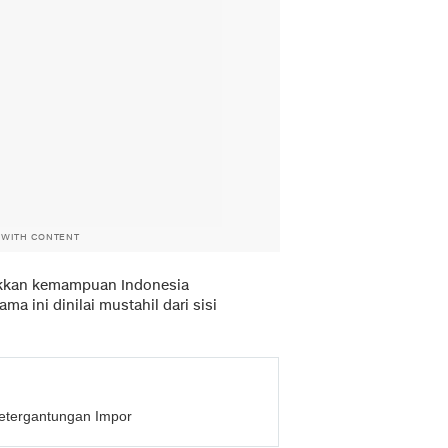
 WITH CONTENT
kkan kemampuan Indonesia
a ini dinilai mustahil dari sisi
etergantungan Impor