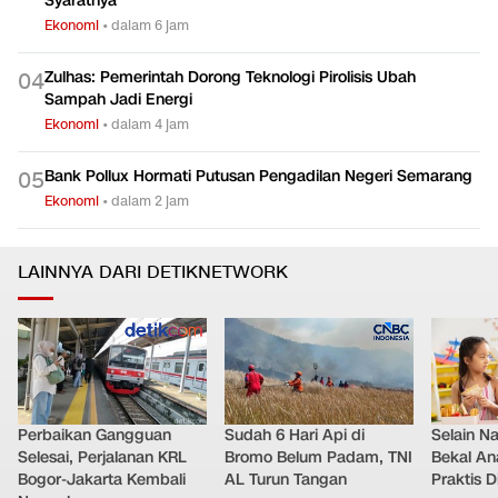
Syaratnya
Ekonomi
•
dalam 6 jam
Zulhas: Pemerintah Dorong Teknologi Pirolisis Ubah
0
4
Sampah Jadi Energi
Ekonomi
•
dalam 4 jam
Bank Pollux Hormati Putusan Pengadilan Negeri Semarang
0
5
Ekonomi
•
dalam 2 jam
LAINNYA DARI DETIKNETWORK
Perbaikan Gangguan
Sudah 6 Hari Api di
Selain Na
Selesai, Perjalanan KRL
Bromo Belum Padam, TNI
Bekal An
Bogor-Jakarta Kembali
AL Turun Tangan
Praktis 