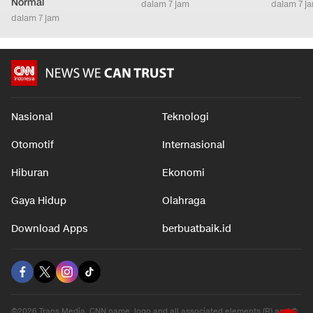
Normal
dalam 7 jam
dalam 7 j
dalam 7 jam
Nasional
Teknologi
Otomotif
Internasional
Hiburan
Ekonomi
Gaya Hidup
Olahraga
Download Apps
berbuatbaik.id
©2026 Trans Media, CNN name, logo and all associated elements (R) and ©