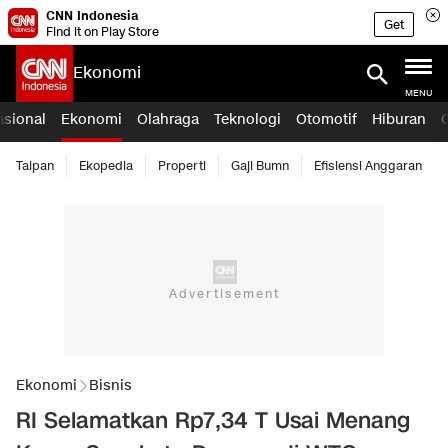
CNN Indonesia
Get
Find it on Play Store
Ekonomi
MENU
asional
Ekonomi
Olahraga
Teknologi
Otomotif
Hiburan
Taipan
Ekopedia
Properti
Gaji Bumn
Efisiensi Anggaran
Ekonomi
Bisnis
RI Selamatkan Rp7,34 T Usai Menang