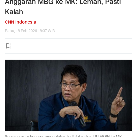
Anggaran MBG ke MK: Lemah, Pasti
Kalah
CNN Indonesia
Rabu, 18 Feb 2026 18:37 WIB
Seorang guru honorer mengajukan judicial review UU APBN ke MK