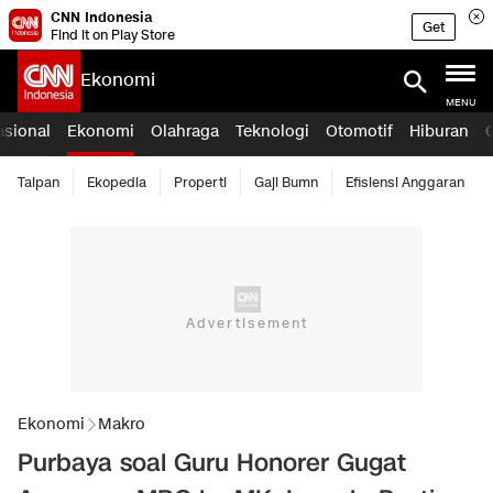
CNN Indonesia
Get
Find it on Play Store
Ekonomi
MENU
asional
Ekonomi
Olahraga
Teknologi
Otomotif
Hiburan
Taipan
Ekopedia
Properti
Gaji Bumn
Efisiensi Anggaran
Ekonomi
Makro
Purbaya soal Guru Honorer Gugat