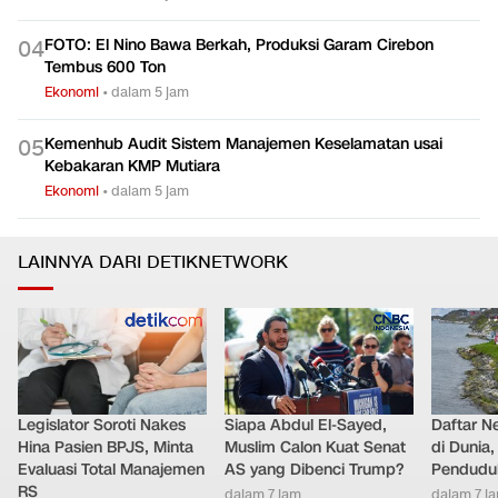
FOTO: El Nino Bawa Berkah, Produksi Garam Cirebon
0
4
Tembus 600 Ton
Ekonomi
•
dalam 5 jam
Kemenhub Audit Sistem Manajemen Keselamatan usai
0
5
Kebakaran KMP Mutiara
Ekonomi
•
dalam 5 jam
LAINNYA DARI DETIKNETWORK
Legislator Soroti Nakes
Siapa Abdul El-Sayed,
Daftar N
Hina Pasien BPJS, Minta
Muslim Calon Kuat Senat
di Dunia
Evaluasi Total Manajemen
AS yang Dibenci Trump?
Pendudu
RS
dalam 7 jam
dalam 7 j