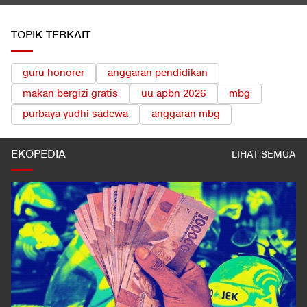
TOPIK TERKAIT
guru honorer
anggaran pendidikan
makan bergizi gratis
uu apbn 2026
mbg
purbaya yudhi sadewa
anggaran mbg
EKOPEDIA
LIHAT SEMUA