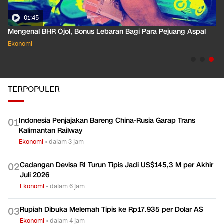
01:35
Pahami Dampak Kenaikan Suku Bunga Acuan ke Cicilan KPR
Ekonomi
TERPOPULER
Indonesia Penjajakan Bareng China-Rusia Garap Trans
0
1
Kalimantan Railway
Ekonomi
•
dalam 3 jam
Cadangan Devisa RI Turun Tipis Jadi US$145,3 M per Akhir
0
2
Juli 2026
Ekonomi
•
dalam 6 jam
Rupiah Dibuka Melemah Tipis ke Rp17.935 per Dolar AS
0
3
Ekonomi
•
dalam 4 jam