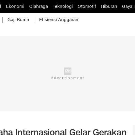
l
Ekonomi
Olahraga
Teknologi
Otomotif
Hiburan
Gaya 
Gaji Bumn
Efisiensi Anggaran
ha Internasional Gelar Gerakan