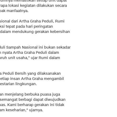
elumnya memastikan setiap unit dapat
rapa lokasi kegiatan dilakukan secara
pak manfaatnya.
sional dari Artha Graha Peduli, Rumi
i tepat pada hari peringatan
dalam mendukung gerakan kebersihan
uli Sampah Nasional ini bukan sekadar
 nyata Artha Graha Peduli dalam
ruh unit usaha," ujar Rumi dalam
 Peduli Bersih yang dilaksanakan
setiap insan Artha Graha mengambil
estarian lingkungan.
ukan menjelang berbuka puasa juga
 semangat berbagi dapat diwujudkan
as. Kami berharap gerakan ini tidak
lam keseharian," ujarnya.