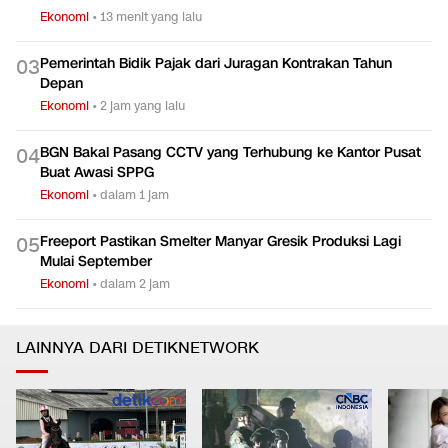
Ekonomi
•
13 menit yang lalu
Pemerintah Bidik Pajak dari Juragan Kontrakan Tahun
0
3
Depan
Ekonomi
•
2 jam yang lalu
BGN Bakal Pasang CCTV yang Terhubung ke Kantor Pusat
0
4
Buat Awasi SPPG
Ekonomi
•
dalam 1 jam
Freeport Pastikan Smelter Manyar Gresik Produksi Lagi
0
5
Mulai September
Ekonomi
•
dalam 2 jam
LAINNYA DARI DETIKNETWORK