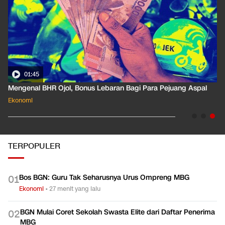
01:35
Pahami Dampak Kenaikan Suku Bunga Acuan ke Cicilan KPR
Ekonomi
TERPOPULER
Bos BGN: Guru Tak Seharusnya Urus Ompreng MBG
0
1
Ekonomi
•
27 menit yang lalu
BGN Mulai Coret Sekolah Swasta Elite dari Daftar Penerima
0
2
MBG