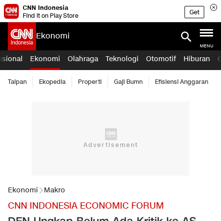
CNN Indonesia
Get
Find it on Play Store
Ekonomi
MENU
asional
Ekonomi
Olahraga
Teknologi
Otomotif
Hiburan
Taipan
Ekopedia
Properti
Gaji Bumn
Efisiensi Anggaran
Ekonomi
Makro
CNN INDONESIA ECONOMIC FORUM