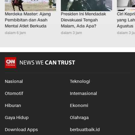
Merdeka Master: Ajang
Presiden Ini Mendadak
Ciri Kep
Pembibitan dan Asah
Dievakuasi Tengah
yang Lahi
Mental Atlet Berkuda
Malam, Ada Apa?
Agustus
dalam 6 jam
dalam 3 jam
dalam 3 j
Nasional
Teknologi
Otomotif
Internasional
Hiburan
Ekonomi
Gaya Hidup
Olahraga
Download Apps
berbuatbaik.id