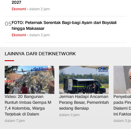
2027
Ekonomi
•
dalam 2 jam
FOTO: Peternak Serentak Bagi-bagi Ayam dari Boyolali
0
5
hingga Makassar
Ekonomi
•
dalam 3 jam
LAINNYA DARI DETIKNETWORK
Video: 20 Bangunan
Jerman Hadapi Ancaman
Penyebab
Runtuh Imbas Gempa M
Perang Besar, Pemerintah
pada Pin
7,4 Kolombia, Warga
sedang Bersiap
Dialami D
Terjebak di Dalam
Ini Fakt
dalam 3 jam
dalam 7 jam
dalam 3 j