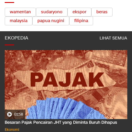
wamentan
sudaryono
ekspor
beras
malaysia
papua nugini
filipina
EKOPEDIA
LIHAT SEMUA
01:58
Besaran Pajak Pencairan JHT yang Diminta Buruh Dihapus
Ekonomi