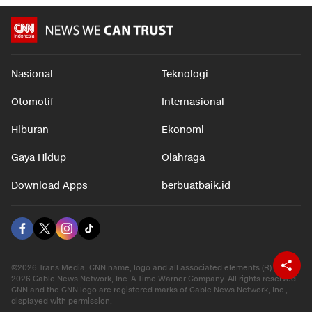
Nasional
Teknologi
Otomotif
Internasional
Hiburan
Ekonomi
Gaya Hidup
Olahraga
Download Apps
berbuatbaik.id
©2026 Trans Media, CNN name, logo and all associated elements (R) and ©
2026 Cable News Network, Inc. A Time Warner Company. All rights reserved.
CNN and the CNN logo are registered marks of Cable News Network, Inc.,
displayed with permission.