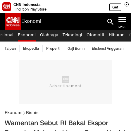
CNN Indonesia
Get
Find it on Play Store
Ekonomi
MENU
asional
Ekonomi
Olahraga
Teknologi
Otomotif
Hiburan
Taipan
Ekopedia
Properti
Gaji Bumn
Efisiensi Anggaran
Ekonomi
Bisnis
Wamentan Sebut RI Bakal Ekspor