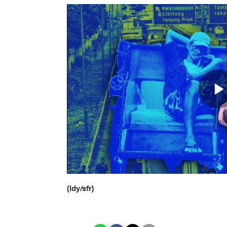
(ldy/sfr)