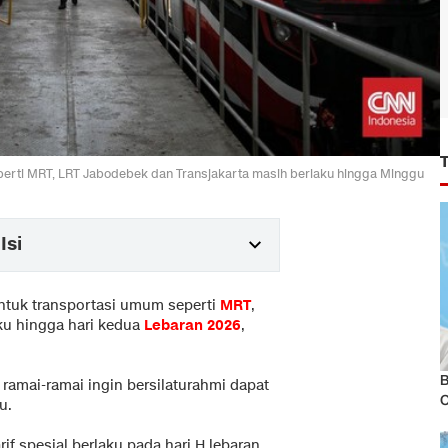
eperti MRT, LRT Jabodebek dan Transjakarta masih berlaku hingga Minggu
Isi
untuk transportasi umum seperti
MRT
,
ku hingga hari kedua
Lebaran 2026
,
B
 ramai-ramai ingin bersilaturahmi dapat
u.
f spesial berlaku pada hari H lebaran