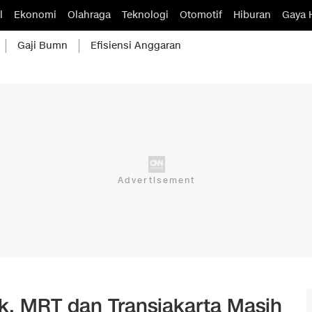
l
Ekonomi
Olahraga
Teknologi
Otomotif
Hiburan
Gaya 
Gaji Bumn
Efisiensi Anggaran
k, MRT dan Transjakarta Masih