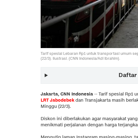
Tarif spesial Lebaran Rp1 untuk transportasi umum s
(22/3). Ilustrasi. (CNN Indonesia/Adi Ibrahim).
Daftar 
Jakarta, CNN Indonesia
--
Tarif spesial Rp1 
LRT Jabodebek
dan Transjakarta masih berla
Minggu (22/3).
Diskon ini diberlakukan agar masyarakat yang
menikmati perjalanan dengan harga terjangka
Mengutip laman Instagram masing-masing, tari