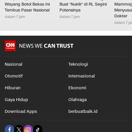
Wayang Botol Bekas Ini
Buat 'Nuklir' di RI, Segini
Mammogr
Tembus Pasar Nasional
Potensinya
Menyusui
Dokter
dalam 7 jam
dalam 7 jam
dalam 7 j
Nasional
Teknologi
Otomotif
Internasional
Hiburan
Ekonomi
Gaya Hidup
Olahraga
Download Apps
berbuatbaik.id