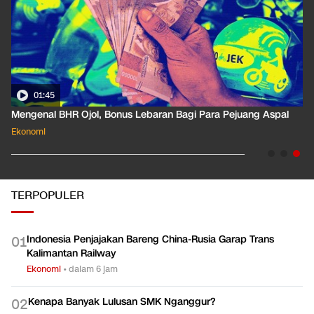
01:35
Pahami Dampak Kenaikan Suku Bunga Acuan ke Cicilan KPR
Ekonomi
TERPOPULER
Indonesia Penjajakan Bareng China-Rusia Garap Trans
0
1
Kalimantan Railway
Ekonomi
•
dalam 6 jam
Kenapa Banyak Lulusan SMK Nganggur?
0
2