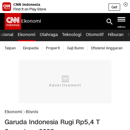
CNN Indonesia
Get
Find it on Play Store
Ekonomi
MENU
asional
Ekonomi
Olahraga
Teknologi
Otomotif
Hiburan
Taipan
Ekopedia
Properti
Gaji Bumn
Efisiensi Anggaran
Ekonomi
Bisnis
Garuda Indonesia Rugi Rp5,4 T