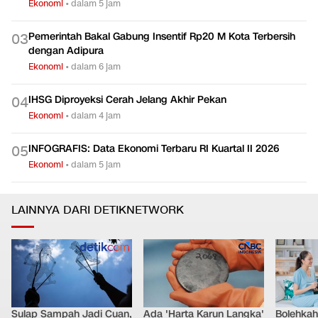
Ekonomi
•
dalam 5 jam
Pemerintah Bakal Gabung Insentif Rp20 M Kota Terbersih
0
3
dengan Adipura
Ekonomi
•
dalam 6 jam
IHSG Diproyeksi Cerah Jelang Akhir Pekan
0
4
Ekonomi
•
dalam 4 jam
INFOGRAFIS: Data Ekonomi Terbaru RI Kuartal II 2026
0
5
Ekonomi
•
dalam 5 jam
LAINNYA DARI DETIKNETWORK
Sulap Sampah Jadi Cuan,
Ada 'Harta Karun Langka'
Bolehkah