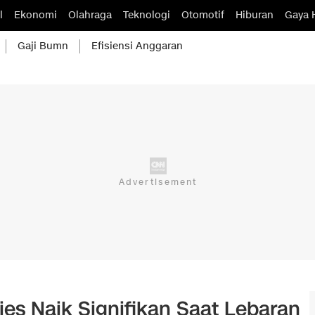
l
Ekonomi
Olahraga
Teknologi
Otomotif
Hiburan
Gaya 
Gaji Bumn
Efisiensi Anggaran
es Naik Signifikan Saat Lebaran