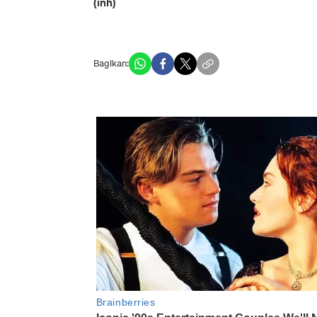
(inh)
Bagikan: