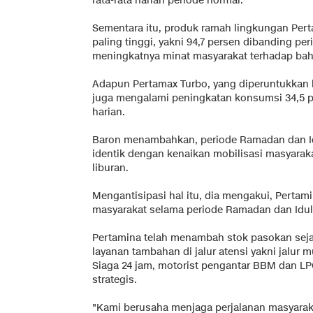
rata-rata harian periode normal.
Sementara itu, produk ramah lingkungan Per
paling tinggi, yakni 94,7 persen dibanding p
meningkatnya minat masyarakat terhadap bah
Adapun Pertamax Turbo, yang diperuntukkan 
juga mengalami peningkatan konsumsi 34,5 p
harian.
Baron menambahkan, periode Ramadan dan Idu
identik dengan kenaikan mobilisasi masyara
liburan.
Mengantisipasi hal itu, dia mengakui, Pert
masyarakat selama periode Ramadan dan Idulf
Pertamina telah menambah stok pasokan sejak
layanan tambahan di jalur atensi yakni jalur
Siaga 24 jam, motorist pengantar BBM dan LPG, 
strategis.
"Kami berusaha menjaga perjalanan masyarak