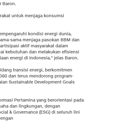
r Baron.
rakat untuk menjaga konsumsi
empengaruhi kondisi energi dunia,
rsama-sama menjaga pasokan BBM dan
rtisipasi aktif masyarakat dalam
ai kebutuhan dan melakukan efisiensi
an energi di Indonesia," jelas Baron.
dang transisi energi, berkomitmen
2060 dan terus mendorong program-
ian Sustainable Development Goals
ormasi Pertamina yang berorientasi pada
 usaha dan lingkungan, dengan
ial & Governance (ESG) di seluruh lini
 dengan