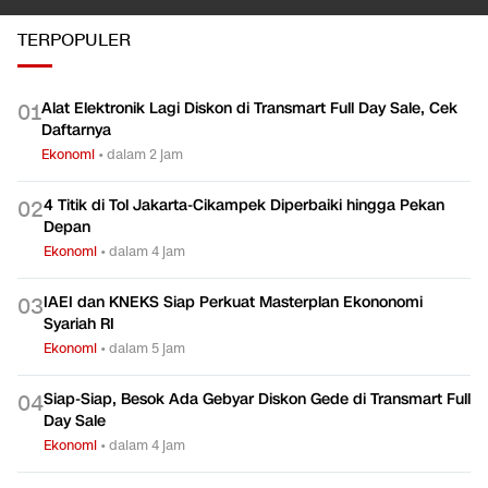
TERPOPULER
Alat Elektronik Lagi Diskon di Transmart Full Day Sale, Cek
0
1
Daftarnya
Ekonomi
•
dalam 2 jam
4 Titik di Tol Jakarta-Cikampek Diperbaiki hingga Pekan
0
2
Depan
Ekonomi
•
dalam 4 jam
IAEI dan KNEKS Siap Perkuat Masterplan Ekononomi
0
3
Syariah RI
Ekonomi
•
dalam 5 jam
Siap-Siap, Besok Ada Gebyar Diskon Gede di Transmart Full
0
4
Day Sale
Ekonomi
•
dalam 4 jam