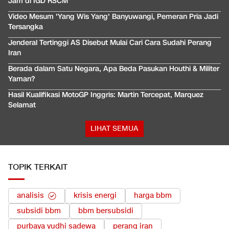
Jam di IGD RSCM
Video Mesum 'Yang Wis Yang' Banyuwangi, Pemeran Pria Jadi
Tersangka
Jenderal Tertinggi AS Disebut Mulai Cari Cara Sudahi Perang
Iran
Berada dalam Satu Negara, Apa Beda Pasukan Houthi & Militer
Yaman?
Hasil Kualifikasi MotoGP Inggris: Martin Tercepat, Marquez
Selamat
LIHAT SEMUA
TOPIK TERKAIT
analisis
krisis energi
harga bbm
subsidi bbm
bbm bersubsidi
purbaya yudhi sadewa
perang iran