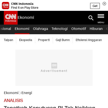
CNN Indonesia
Get
Find it on Play Store
Ekonomi
MENU
asional
Ekonomi
Olahraga
Teknologi
Otomotif
Hiburan
Taipan
Ekopedia
Properti
Gaji Bumn
Efisiensi Anggaran
Ekonomi
Energi
ANALISIS