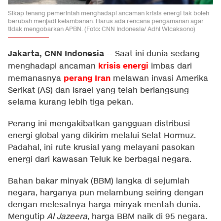
Sikap tenang pemerintah menghadapi ancaman krisis energi tak boleh
berubah menjadi kelambanan. Harus ada rencana pengamanan agar
tidak mengobarkan APBN. (Foto: CNN Indonesia/ Adhi Wicaksono)
Jakarta, CNN Indonesia
--
Saat ini dunia sedang
krisis energi
menghadapi ancaman
imbas dari
perang Iran
memanasnya
melawan invasi Amerika
Serikat (AS) dan Israel yang telah berlangsung
selama kurang lebih tiga pekan.
Perang ini mengakibatkan gangguan distribusi
energi global yang dikirim melalui Selat Hormuz.
Padahal, ini rute krusial yang melayani pasokan
energi dari kawasan Teluk ke berbagai negara.
Bahan bakar minyak (BBM) langka di sejumlah
negara, harganya pun melambung seiring dengan
dengan melesatnya harga minyak mentah dunia.
Mengutip
Al Jazeera
, harga BBM naik di 95 negara.