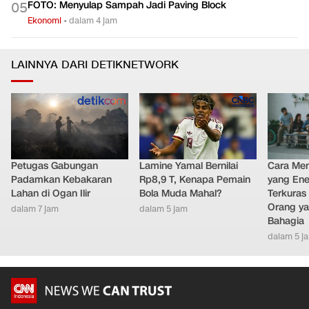
FOTO: Menyulap Sampah Jadi Paving Block
0
5
Ekonomi
•
dalam 4 jam
LAINNYA DARI DETIKNETWORK
Petugas Gabungan
Lamine Yamal Bernilai
Cara Men
Padamkan Kebakaran
Rp8,9 T, Kenapa Pemain
yang Ene
Lahan di Ogan Ilir
Bola Muda Mahal?
Terkuras
Orang ya
dalam 7 jam
dalam 5 jam
Bahagia
dalam 5 j