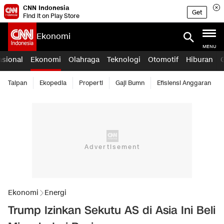
CNN Indonesia
Get
Find it on Play Store
Ekonomi
MENU
asional
Ekonomi
Olahraga
Teknologi
Otomotif
Hiburan
Taipan
Ekopedia
Properti
Gaji Bumn
Efisiensi Anggaran
Ekonomi
Energi
Trump Izinkan Sekutu AS di Asia Ini Beli