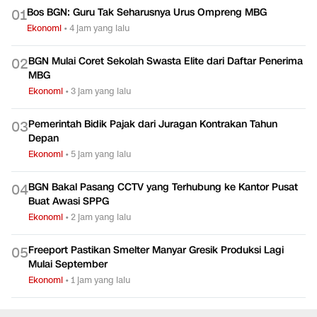
Bos BGN: Guru Tak Seharusnya Urus Ompreng MBG
0
1
Ekonomi
•
4 jam yang lalu
BGN Mulai Coret Sekolah Swasta Elite dari Daftar Penerima
0
2
MBG
Ekonomi
•
3 jam yang lalu
Pemerintah Bidik Pajak dari Juragan Kontrakan Tahun
0
3
Depan
Ekonomi
•
5 jam yang lalu
BGN Bakal Pasang CCTV yang Terhubung ke Kantor Pusat
0
4
Buat Awasi SPPG
Ekonomi
•
2 jam yang lalu
Freeport Pastikan Smelter Manyar Gresik Produksi Lagi
0
5
Mulai September
Ekonomi
•
1 jam yang lalu