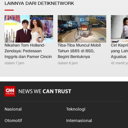
LAINNYA DARI DETIKNETWORK
Nikahan Tom Holland-
Tiba-Tiba Muncul Mobil
Ciri Kep
Zendaya: Pedesaan
Tahun 1885 di BSD,
yang Lahi
Inggris dan Pamer Cincin
Begini Bentuknya
Agustus
dalam 7 jam
dalam 6 jam
41 menit y
Nasional
Teknologi
Otomotif
Internasional