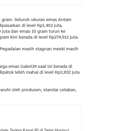
 1 gram. Seluruh ukuran emas Antam
ipasarkan di level Rp1,453 juta,
 juta dan emas 10 gram turun ke
ram kini berada di level Rp274,912 juta.
di Pegadaian masih stagnan meski masih
rga emas Galeri24 saat ini berada di
patok lebih mahal di level Rp2,832 juta
aruhi oleh produsen, standar cetakan,
ate Terkini Kapal RI di Selat Hormuz