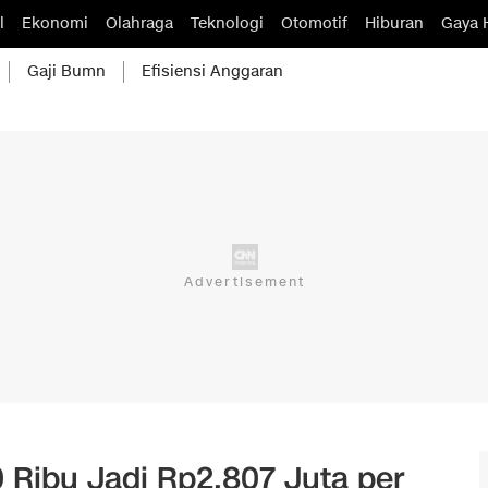
l
Ekonomi
Olahraga
Teknologi
Otomotif
Hiburan
Gaya 
Gaji Bumn
Efisiensi Anggaran
Ribu Jadi Rp2,807 Juta per