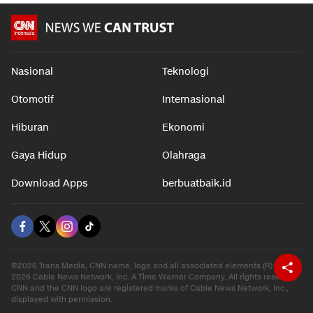
Nasional
Teknologi
Otomotif
Internasional
Hiburan
Ekonomi
Gaya Hidup
Olahraga
Download Apps
berbuatbaik.id
©2026 Trans Media, CNN name, logo and all associated elements (R) and ©
2026 Cable News Network, Inc. A Time Warner Company. All rights reserved.
CNN and the CNN logo are registered marks of Cable News Network, Inc.,
displayed with permission.