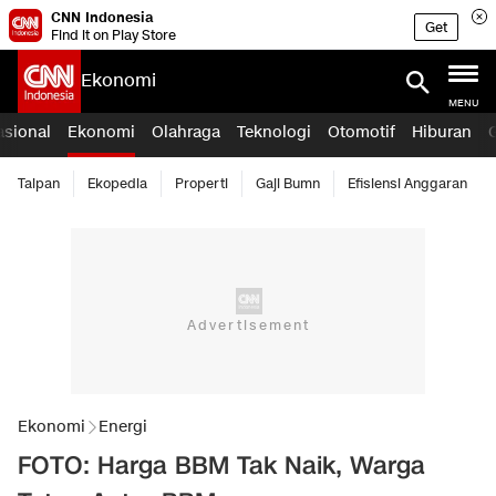
CNN Indonesia
Get
Find it on Play Store
Ekonomi
MENU
asional
Ekonomi
Olahraga
Teknologi
Otomotif
Hiburan
Taipan
Ekopedia
Properti
Gaji Bumn
Efisiensi Anggaran
Ekonomi
Energi
FOTO: Harga BBM Tak Naik, Warga