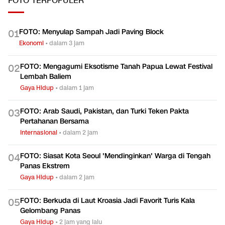
FOTO
TERPOPULER
FOTO: Menyulap Sampah Jadi Paving Block
0
1
Ekonomi
•
dalam 3 jam
FOTO: Mengagumi Eksotisme Tanah Papua Lewat Festival
0
2
Lembah Baliem
Gaya Hidup
•
dalam 1 jam
FOTO: Arab Saudi, Pakistan, dan Turki Teken Pakta
0
3
Pertahanan Bersama
Internasional
•
dalam 2 jam
FOTO: Siasat Kota Seoul 'Mendinginkan' Warga di Tengah
0
4
Panas Ekstrem
Gaya Hidup
•
dalam 2 jam
FOTO: Berkuda di Laut Kroasia Jadi Favorit Turis Kala
0
5
Gelombang Panas
Gaya Hidup
•
2 jam yang lalu