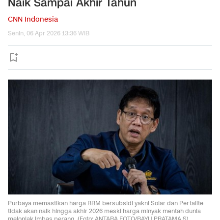
Naik Sampai Akhir Tahun
CNN Indonesia
Senin, 06 Apr 2026 13:36 WIB
Purbaya memastikan harga BBM bersubsidi yakni Solar dan Pertalite
tidak akan naik hingga akhir 2026 meski harga minyak mentah dunia
melonjak imbas perang. (Foto: ANTARA FOTO/BAYU PRATAMA S)