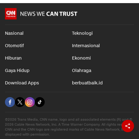
Nasional
Teknologi
Otomotif
Internasional
Hiburan
Ekonomi
Gaya Hidup
Olahraga
Download Apps
berbuatbaik.id
©2026 Trans Media, CNN name, logo and all associated elements (R) and ©
2026 Cable News Network, Inc. A Time Warner Company. All rights reserved.
CNN and the CNN logo are registered marks of Cable News Network, Inc.,
displayed with permission.