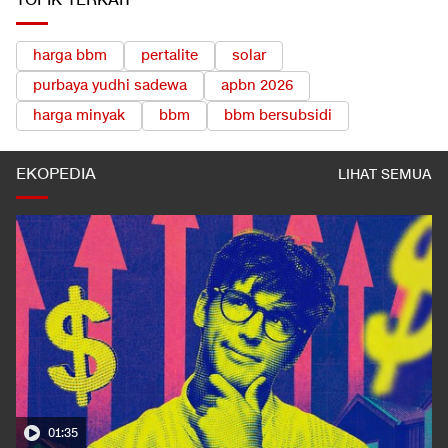
TOPIK TERKAIT
harga bbm
pertalite
solar
purbaya yudhi sadewa
apbn 2026
harga minyak
bbm
bbm bersubsidi
EKOPEDIA
LIHAT SEMUA
01:35