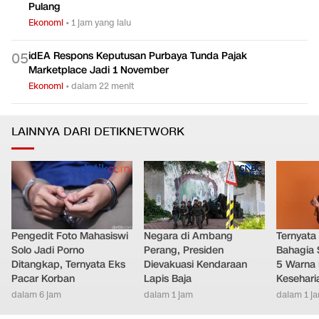
Pulang
Ekonomi
•
1 jam yang lalu
idEA Respons Keputusan Purbaya Tunda Pajak
0
5
Marketplace Jadi 1 November
Ekonomi
•
dalam 22 menit
LAINNYA DARI DETIKNETWORK
Pengedit Foto Mahasiswi
Negara di Ambang
Ternyata
Solo Jadi Porno
Perang, Presiden
Bahagia 
Ditangkap, Ternyata Eks
Dievakuasi Kendaraan
5 Warna 
Pacar Korban
Lapis Baja
Kesehari
dalam 6 jam
dalam 1 jam
dalam 1 j