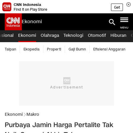
CNN Indonesia
Get
Find it on Play Store
Ekonomi
MENU
asional
Ekonomi
Olahraga
Teknologi
Otomotif
Hiburan
Taipan
Ekopedia
Properti
Gaji Bumn
Efisiensi Anggaran
Ekonomi
Makro
Purbaya Jamin Harga Pertalite Tak