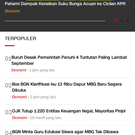
Pahami Dampak Kenaikan Suku Bunga Acuan ke Cicilan KPR
Ekonomi
TERPOPULER
Buruh Desak Pemerintah Penuhi 4 Tuntutan Paling Lambat
0
1
September
Ekonomi
•
1 jam yang lalu
Bos BGN Klarifikasi Isu 13 Ribu Dapur MBG Baru Segera
0
2
Dibuka
Ekonomi
•
2 jam yang lalu
OJK Tutup 1.220 Entitas Keuangan Ilegal, Mayoritas Pinjol
0
3
Ekonomi
•
20 menit yang lalu
BGN Minta Guru Edukasi Siswa agar MBG Tak Dibawa
0
4