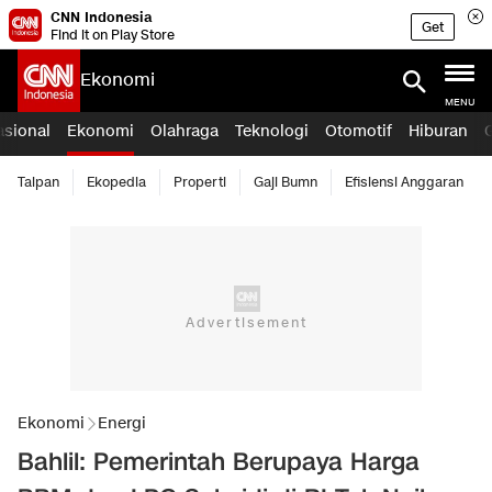
CNN Indonesia
Get
Find it on Play Store
Ekonomi
MENU
asional
Ekonomi
Olahraga
Teknologi
Otomotif
Hiburan
Taipan
Ekopedia
Properti
Gaji Bumn
Efisiensi Anggaran
Ekonomi
Energi
Bahlil: Pemerintah Berupaya Harga