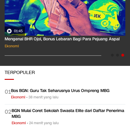
01:35
Pahami Dampak Kenaikan Suku Bunga Acuan ke Cicilan KPR
Ekonomi
TERPOPULER
Bos BGN: Guru Tak Seharusnya Urus Ompreng MBG
0
1
Ekonomi
•
38 menit yang lalu
BGN Mulai Coret Sekolah Swasta Elite dari Daftar Penerima
0
2
MBG
Ekonomi
•
24 menit yang lalu