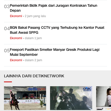
Pemerintah Bidik Pajak dari Juragan Kontrakan Tahun
0
3
Depan
Ekonomi
•
2 jam yang lalu
BGN Bakal Pasang CCTV yang Terhubung ke Kantor Pusat
0
4
Buat Awasi SPPG
Ekonomi
•
dalam 1 jam
Freeport Pastikan Smelter Manyar Gresik Produksi Lagi
0
5
Mulai September
Ekonomi
•
dalam 2 jam
LAINNYA DARI DETIKNETWORK