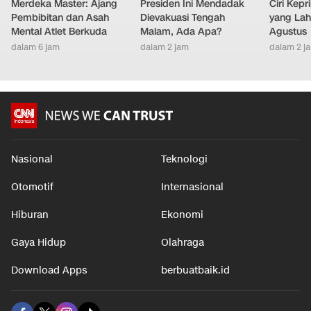
Merdeka Master: Ajang
Presiden Ini Mendadak
Ciri Kep
Pembibitan dan Asah
Dievakuasi Tengah
yang Lahi
Mental Atlet Berkuda
Malam, Ada Apa?
Agustus
dalam 6 jam
dalam 2 jam
dalam 2 j
Nasional
Teknologi
Otomotif
Internasional
Hiburan
Ekonomi
Gaya Hidup
Olahraga
Download Apps
berbuatbaik.id