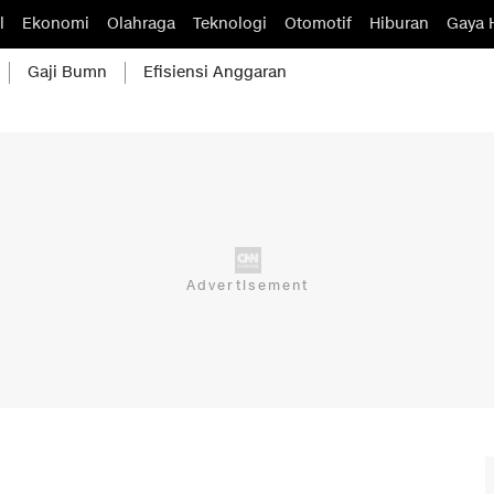
l
Ekonomi
Olahraga
Teknologi
Otomotif
Hiburan
Gaya 
Gaji Bumn
Efisiensi Anggaran