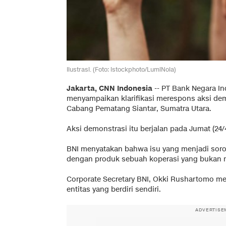
Ilustrasi. (Foto: istockphoto/LumiNola)
Jakarta, CNN Indonesia
--
PT Bank Negara Ind
menyampaikan klarifikasi merespons aksi dem
Cabang Pematang Siantar, Sumatra Utara.
Aksi demonstrasi itu berjalan pada Jumat (24/4
BNI menyatakan bahwa isu yang menjadi sorot
dengan produk sebuah koperasi yang bukan m
Corporate Secretary BNI, Okki Rushartomo m
entitas yang berdiri sendiri.
ADVERTISE