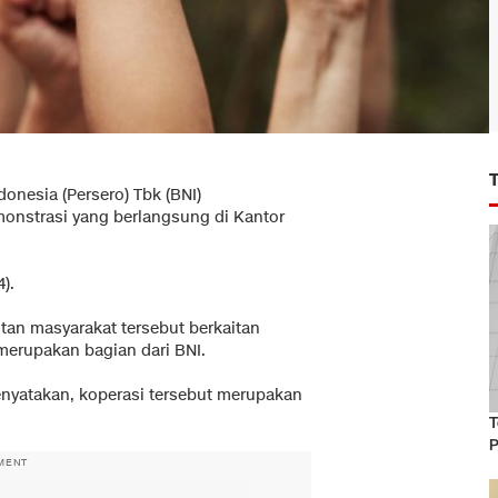
onesia (Persero) Tbk (BNI)
onstrasi yang berlangsung di Kantor
).
an masyarakat tersebut berkaitan
erupakan bagian dari BNI.
enyatakan, koperasi tersebut merupakan
T
P
MENT