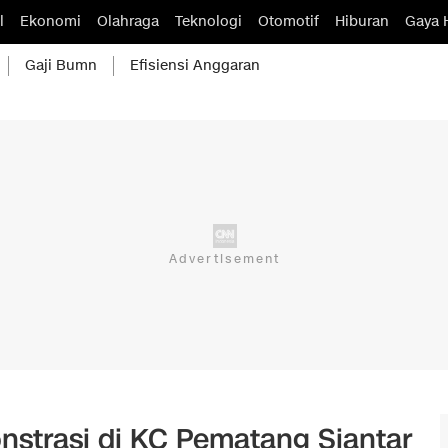
l
Ekonomi
Olahraga
Teknologi
Otomotif
Hiburan
Gaya 
Gaji Bumn
Efisiensi Anggaran
strasi di KC Pematang Siantar