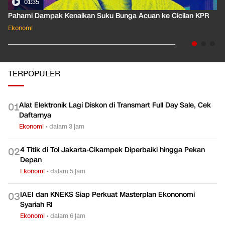
01:35
Pahami Dampak Kenaikan Suku Bunga Acuan ke Cicilan KPR
Ekonomi
TERPOPULER
Alat Elektronik Lagi Diskon di Transmart Full Day Sale, Cek
0
1
Daftarnya
Ekonomi
•
dalam 3 jam
4 Titik di Tol Jakarta-Cikampek Diperbaiki hingga Pekan
0
2
Depan
Ekonomi
•
dalam 5 jam
IAEI dan KNEKS Siap Perkuat Masterplan Ekononomi
0
3