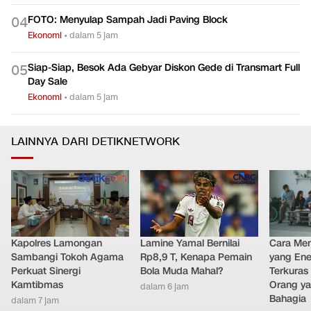
Syariah RI
Ekonomi
•
dalam 6 jam
FOTO: Menyulap Sampah Jadi Paving Block
0
4
Ekonomi
•
dalam 5 jam
Siap-Siap, Besok Ada Gebyar Diskon Gede di Transmart Full
0
5
Day Sale
Ekonomi
•
dalam 5 jam
LAINNYA DARI DETIKNETWORK
Kapolres Lamongan
Lamine Yamal Bernilai
Cara Men
Sambangi Tokoh Agama
Rp8,9 T, Kenapa Pemain
yang Ene
Perkuat Sinergi
Bola Muda Mahal?
Terkuras