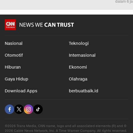
Kamtibmas
Orang ya
dalam 6 jam
Bahagia
dalam 7 jam
dalam 6 j
Nasional
Teknologi
Otomotif
Internasional
Hiburan
Ekonomi
Gaya Hidup
Olahraga
Download Apps
berbuatbaik.id