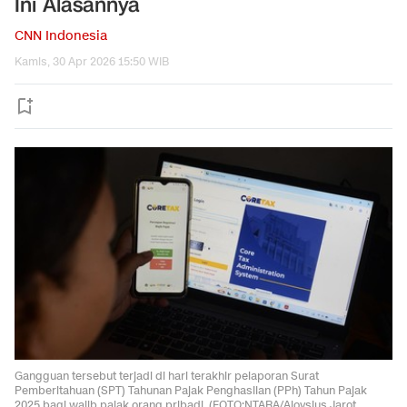
Ini Alasannya
CNN Indonesia
Kamis, 30 Apr 2026 15:50 WIB
Gangguan tersebut terjadi di hari terakhir pelaporan Surat
Pemberitahuan (SPT) Tahunan Pajak Penghasilan (PPh) Tahun Pajak
2025 bagi wajib pajak orang pribadi. (FOTO:NTARA/Aloysius Jarot