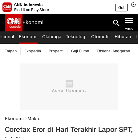
CNN Indonesia
Get
Find it on Play Store
Ekonomi
MENU
asional
Ekonomi
Olahraga
Teknologi
Otomotif
Hiburan
Taipan
Ekopedia
Properti
Gaji Bumn
Efisiensi Anggaran
Ekonomi
Makro
Coretax Eror di Hari Terakhir Lapor SPT,