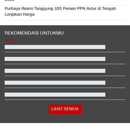
Purbaya Resmi Tanggung 100 Persen PPN Avtur di Tengah
Lonjakan Harga
REKOMENDASI UNTUKMU
Video Mesum 'Yang Wis Yang' Banyuwangi, Pemeran Pria Jadi
Tersangka
Hashim Djojohadikusumo Kukuhkan 20 Ormas Baru Kawal
Program Pemerintah
Hasil Kualifikasi MotoGP Inggris: Martin Tercepat, Marquez
Selamat
Janji Erick Thohir usai Timnas Indonesia Tersingkir di Piala AFF
2026
Kenapa Banyak Lulusan SMK Nganggur?
Tanda-tanda Trump Mulai Kelimpungan Hadapi Iran
LIHAT SEMUA