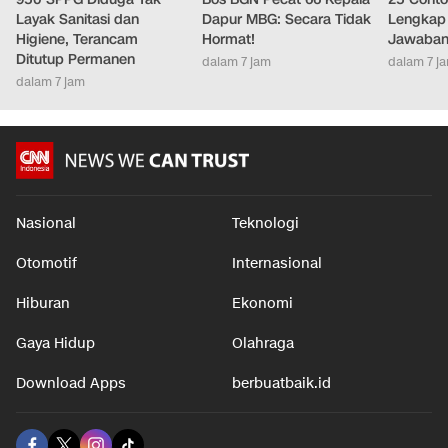
Layak Sanitasi dan
Dapur MBG: Secara Tidak
Lengkap 
Higiene, Terancam
Hormat!
Jawaban
Ditutup Permanen
dalam 7 jam
dalam 7 j
dalam 7 jam
Nasional
Teknologi
Otomotif
Internasional
Hiburan
Ekonomi
Gaya Hidup
Olahraga
Download Apps
berbuatbaik.id