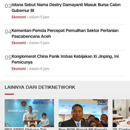
Istana Sebut Nama Destry Damayanti Masuk Bursa Calon
0
3
Gubernur BI
Ekonomi
•
dalam 5 jam
Kementan-Pemda Percepat Pemulihan Sektor Pertanian
0
4
Pascabencana Aceh
Ekonomi
•
dalam 5 jam
Konglomerat China Panik Imbas Kebijakan Xi Jinping, Ini
0
5
Pemicunya
Ekonomi
•
dalam 6 jam
LAINNYA DARI DETIKNETWORK
950 SPPG Diduga Tak
Bos BGN Pecat 66 Kepala
25 Conto