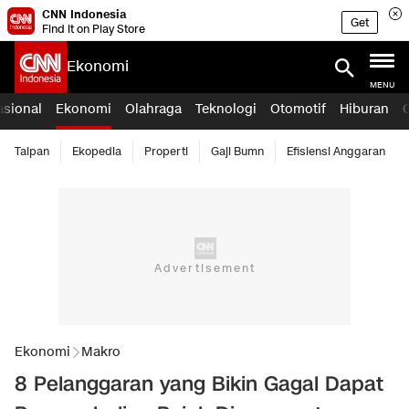
CNN Indonesia
Get
Find it on Play Store
Ekonomi
MENU
asional
Ekonomi
Olahraga
Teknologi
Otomotif
Hiburan
Taipan
Ekopedia
Properti
Gaji Bumn
Efisiensi Anggaran
Ekonomi
Makro
8 Pelanggaran yang Bikin Gagal Dapat