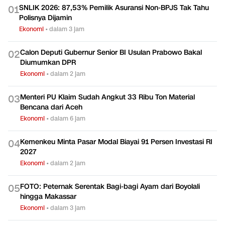
SNLIK 2026: 87,53% Pemilik Asuransi Non-BPJS Tak Tahu
0
1
Polisnya Dijamin
Ekonomi
•
dalam 3 jam
Calon Deputi Gubernur Senior BI Usulan Prabowo Bakal
0
2
Diumumkan DPR
Ekonomi
•
dalam 2 jam
Menteri PU Klaim Sudah Angkut 33 Ribu Ton Material
0
3
Bencana dari Aceh
Ekonomi
•
dalam 6 jam
Kemenkeu Minta Pasar Modal Biayai 91 Persen Investasi RI
0
4
2027
Ekonomi
•
dalam 2 jam
FOTO: Peternak Serentak Bagi-bagi Ayam dari Boyolali
0
5
hingga Makassar
Ekonomi
•
dalam 3 jam