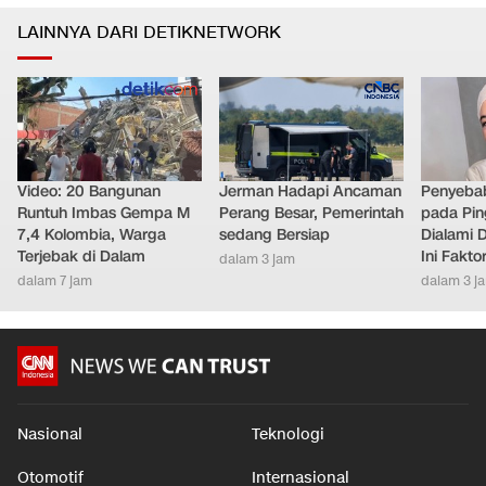
LAINNYA DARI DETIKNETWORK
Video: 20 Bangunan
Jerman Hadapi Ancaman
Penyebab
Runtuh Imbas Gempa M
Perang Besar, Pemerintah
pada Pin
7,4 Kolombia, Warga
sedang Bersiap
Dialami D
Terjebak di Dalam
Ini Fakt
dalam 3 jam
dalam 7 jam
dalam 3 j
Nasional
Teknologi
Otomotif
Internasional