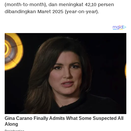
(month-to-month), dan meningkat 42,10 persen
dibandingkan Maret 2025 (year-on-year).