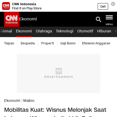
CNN Indonesia
Get
Find it on Play Store
Ekonomi
MENU
asional
Ekonomi
Olahraga
Teknologi
Otomotif
Hiburan
Taipan
Ekopedia
Properti
Gaji Bumn
Efisiensi Anggaran
Ekonomi
Makro
Mobilitas Kuat: Wisnus Melonjak Saat