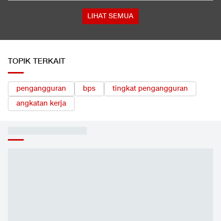
Respons Kubu Sarwendah Soal Viral Chat WA ke Ruben
tentang Obat HIV
Dugaan Sengketa Yayasan di Balik Temuan Senjata di Sekolah
Jaksel
LIHAT SEMUA
TOPIK TERKAIT
pengangguran
bps
tingkat pengangguran
angkatan kerja
EKOPEDIA
LIHAT SEMUA