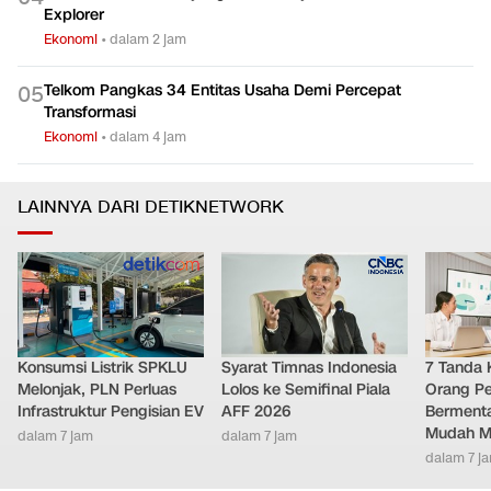
BGN Ungkap Dugaan Penyebab Ratusan Siswa Keracunan
0
2
MBG di Jayapura
Ekonomi
•
dalam 4 jam
Rupiah Ditutup Bangkit ke Rp17.896 per Dolar AS Sore Ini
0
3
Ekonomi
•
dalam 6 jam
Menhub Beber Rute yang Bakal Dilayani KA Nusantara
0
4
Explorer
Ekonomi
•
dalam 2 jam
Telkom Pangkas 34 Entitas Usaha Demi Percepat
0
5
Transformasi
Ekonomi
•
dalam 4 jam
LAINNYA DARI DETIKNETWORK