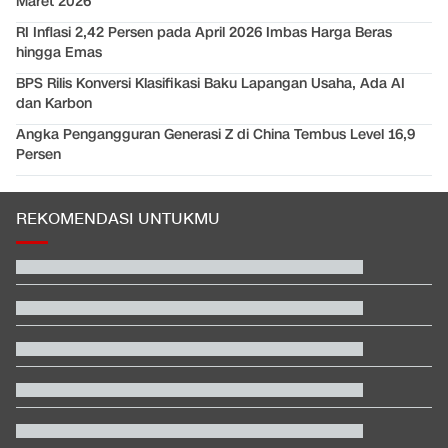
Maret 2026
RI Inflasi 2,42 Persen pada April 2026 Imbas Harga Beras
hingga Emas
BPS Rilis Konversi Klasifikasi Baku Lapangan Usaha, Ada AI
dan Karbon
Angka Pengangguran Generasi Z di China Tembus Level 16,9
Persen
REKOMENDASI UNTUKMU
Naik Maskapai Ini, Simpan Barang di Bagasi Kabin Harus Bayar
Lagi
Trump Ultimatum Iran Buat Nego: Kesempatan Terakhir
Sebelum Dipenggal
Klasemen MotoGP 2026 Jelang GP Inggris: Marquez Ancam
Martin
Pelatih Vietnam Buka Suara Balas Komentar Justin Hubner Soal
Piala AFF