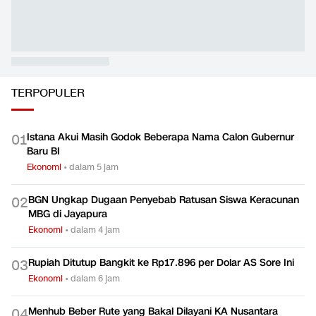
01:35
Pahami Dampak Kenaikan Suku Bunga Acuan ke Cicilan KPR
Ekonomi
TERPOPULER
Istana Akui Masih Godok Beberapa Nama Calon Gubernur
0
1
Baru BI
Ekonomi
•
dalam 5 jam