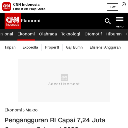
CNN Indonesia
Get
Find it on Play Store
Ekonomi
MENU
asional
Ekonomi
Olahraga
Teknologi
Otomotif
Hiburan
Taipan
Ekopedia
Properti
Gaji Bumn
Efisiensi Anggaran
Ekonomi
Makro
Pengangguran RI Capai 7,24 Juta