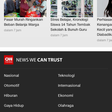
Pasar Murah Ringankan
Stres Belajar, Kronologi
Perhiasa
Beban Belanja Warga
Siswa 14 Tahun Tembak
Kenangan
Sekolah & Bunuh Guru
Kecil ya
dalam 7 jam
Diabadik
dalam 7 jam
dalam 7 j
Nasional
Teknologi
Otomotif
Internasional
Hiburan
Ekonomi
Gaya Hidup
Olahraga