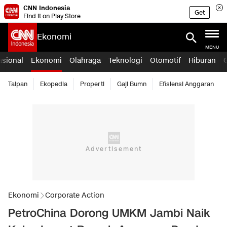
CNN Indonesia
Get
Find it on Play Store
Ekonomi
MENU
asional
Ekonomi
Olahraga
Teknologi
Otomotif
Hiburan
Taipan
Ekopedia
Properti
Gaji Bumn
Efisiensi Anggaran
Ekonomi
Corporate Action
PetroChina Dorong UMKM Jambi Naik