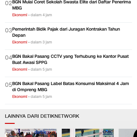
BGN Mulai Coret Sekolah Swasta Elite dari Daftar Penerima
0
2
MBG
Ekonomi
•
dalam 4 jam
Pemerintah Bidik Pajak dari Juragan Kontrakan Tahun
0
3
Depan
Ekonomi
•
dalam 3 jam
BGN Bakal Pasang CCTV yang Terhubung ke Kantor Pusat
0
4
Buat Awasi SPPG
Ekonomi
•
dalam 5 jam
BGN Bakal Pasang Label Batas Konsumsi Maksimal 4 Jam
0
5
di Ompreng MBG
Ekonomi
•
dalam 5 jam
LAINNYA DARI DETIKNETWORK