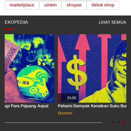
marketplace
umkm
shopee
tiktok shop
EKOPEDIA
LIHAT SEMUA
01:35
Pahami Dampak Kenaikan Suku Bunga Acuan ke Cicilan KPR
Ekonomi