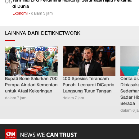
Terminal LPG Pertamina Kantongi Sertifikasi Hijau Pertama
0
5
di Dunia
Ekonomi
•
dalam 3 jam
LAINNYA DARI DETIKNETWORK
Bupati Bone Salurkan 700
100 Spesies Terancam
Cerita dr
Pompa Air dari Kementan
Punah, Leonardi DiCaprio
Dibiasak
untuk Atasi Kekeringan
Langsung Turun Tangan
Sederhana
Sadar Hi
dalam 7 jam
dalam 7 jam
Berada
dalam 6 j