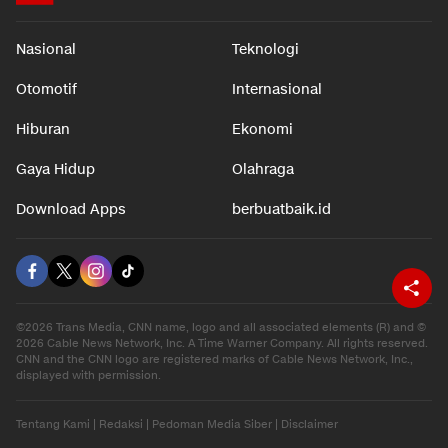
Nasional
Teknologi
Otomotif
Internasional
Hiburan
Ekonomi
Gaya Hidup
Olahraga
Download Apps
berbuatbaik.id
©2026 Trans Media, CNN name, logo and all associated elements (R) and ©
2026 Cable News Network, Inc. A Time Warner Company. All rights reserved.
CNN and the CNN logo are registered marks of Cable News Network, Inc.,
displayed with permission.
Tentang Kami
|
Redaksi
|
Pedoman Media Siber
|
Disclaimer