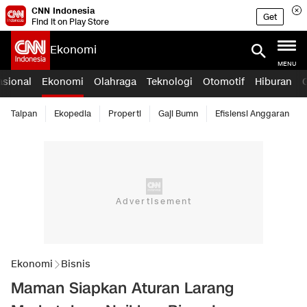
CNN Indonesia
Get
Find it on Play Store
Ekonomi
MENU
asional
Ekonomi
Olahraga
Teknologi
Otomotif
Hiburan
Taipan
Ekopedia
Properti
Gaji Bumn
Efisiensi Anggaran
Ekonomi
Bisnis
Maman Siapkan Aturan Larang