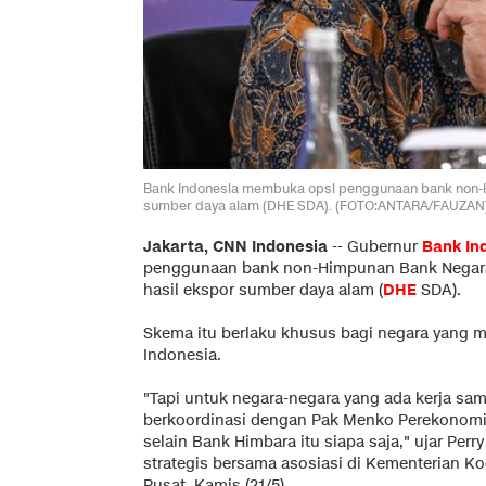
Bank Indonesia membuka opsi penggunaan bank non-
sumber daya alam (DHE SDA). (FOTO:ANTARA/FAUZAN)
Jakarta, CNN Indonesia
--
Gubernur
Bank In
penggunaan bank non-Himpunan Bank Negara
hasil ekspor sumber daya alam (
DHE
SDA).
Skema itu berlaku khusus bagi negara yang me
Indonesia.
"Tapi untuk negara-negara yang ada kerja sam
berkoordinasi dengan Pak Menko Perekonomia
selain Bank Himbara itu siapa saja," ujar Perr
strategis bersama asosiasi di Kementerian K
Pusat, Kamis (21/5).