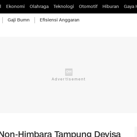
l
Ekonomi
Olahraga
Teknologi
Otomotif
Hiburan
Gaya 
Gaji Bumn
Efisiensi Anggaran
 Non-Himbara Tampung Devisa