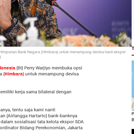
Himpunan Bank Negara (Himbara) untuk menampung devisa hasil ekspor
.
donesia
(BI) Perry Warjiyo membuka opsi
 (
Himbara
) untuk menampung devisa
miliki kerja sama bilateral dengan
anya, tentu saja kami nanti
P
n (Airlangga Hartarto) bank-banknya
B
y dalam sosialisasi tata kelola ekspor SDA
oordinator Bidang Perekonomian, Jakarta