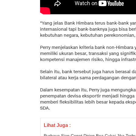
"Yang jelas Bank Himbara terus bank-bank ya
internasional tapi bank-banknya juga bisa ber
kebutuhan negara, kebutuhan perekonomian, 
Perry menjelaskan kriteria bank non-Himbara 
memiliki ukuran besar, transaksi yang signifik
kompetensi manajemen risiko, hingga infrast
Selain itu, bank tersebut juga harus berasal d
bilateral atau kerja sama perdagangan dengan
Dalam kesempatan itu, Perry juga mengungk
penempatan devisa eksportir menjadi hingga 1
memberi fleksibilitas lebih besar kepada ek
SDA.
Lihat Juga :
Purbaya Siap Copot Dirjen Bea Cukai Jika Terb