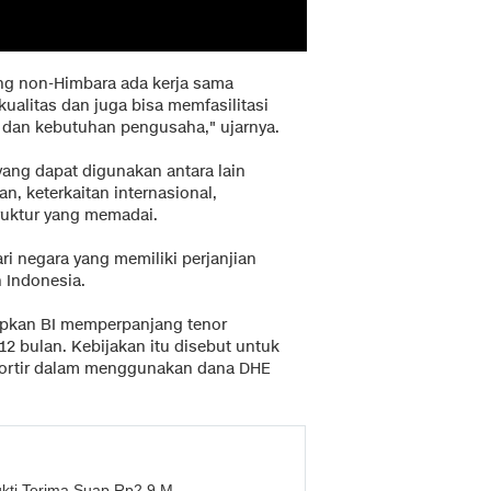
ng non-Himbara ada kerja sama
kualitas dan juga bisa memfasilitasi
dan kebutuhan pengusaha," ujarnya.
yang dapat digunakan antara lain
an, keterkaitan internasional,
ruktur yang memadai.
ari negara yang memiliki perjanjian
 Indonesia.
apkan BI memperpanjang tenor
2 bulan. Kebijakan itu disebut untuk
sportir dalam menggunakan dana DHE
ukti Terima Suap Rp2,9 M