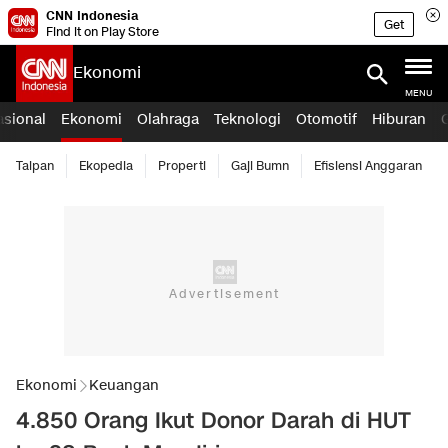
CNN Indonesia
Get
Find it on Play Store
Ekonomi
MENU
asional
Ekonomi
Olahraga
Teknologi
Otomotif
Hiburan
Taipan
Ekopedia
Properti
Gaji Bumn
Efisiensi Anggaran
Ekonomi
Keuangan
4.850 Orang Ikut Donor Darah di HUT