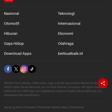
Nasional
Teknologi
Otomotif
Internasional
Hiburan
Ekonomi
Gaya Hidup
Olahraga
Download Apps
berbuatbaik.id
©2026 Trans Media, CNN name, logo and all associated elements (R) and ©
2026 Cable News Network, Inc. A Time Warner Company. All rights reserved.
CNN and the CNN logo are registered marks of Cable News Network, Inc.,
displayed with permission.
Tentang Kami
|
Redaksi
|
Pedoman Media Siber
|
Disclaimer