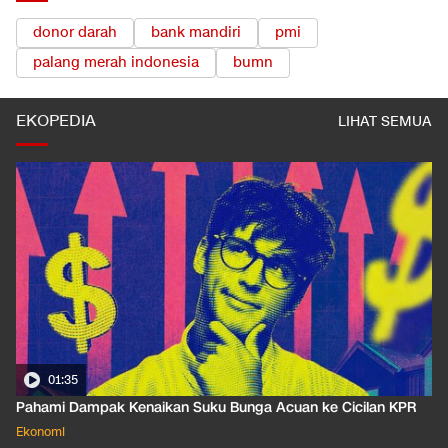
donor darah
bank mandiri
pmi
palang merah indonesia
bumn
EKOPEDIA
LIHAT SEMUA
01:35
Pahami Dampak Kenaikan Suku Bunga Acuan ke Cicilan KPR
Ekonomi