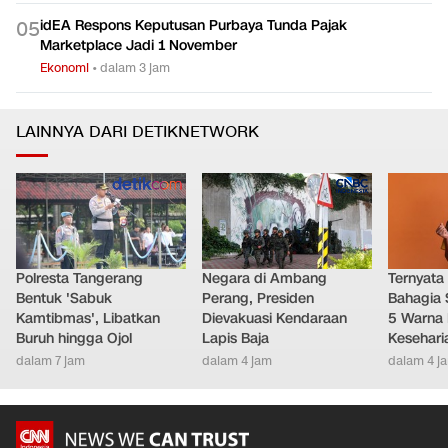
idEA Respons Keputusan Purbaya Tunda Pajak
0
5
Marketplace Jadi 1 November
Ekonomi
•
dalam 3 jam
LAINNYA DARI DETIKNETWORK
Polresta Tangerang
Negara di Ambang
Ternyata
Bentuk 'Sabuk
Perang, Presiden
Bahagia 
Kamtibmas', Libatkan
Dievakuasi Kendaraan
5 Warna 
Buruh hingga Ojol
Lapis Baja
Kesehari
dalam 7 jam
dalam 4 jam
dalam 4 j