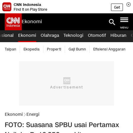
CNN Indonesia
Get
Find it on Play Store
Ekonomi
MENU
asional
Ekonomi
Olahraga
Teknologi
Otomotif
Hiburan
Taipan
Ekopedia
Properti
Gaji Bumn
Efisiensi Anggaran
Ekonomi
Energi
FOTO: Suasana SPBU usai Pertamax