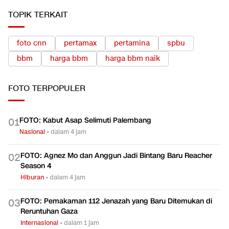
TOPIK TERKAIT
foto cnn
pertamax
pertamina
spbu
bbm
harga bbm
harga bbm naik
FOTO
TERPOPULER
FOTO: Kabut Asap Selimuti Palembang
0
1
Nasional
•
dalam 4 jam
FOTO: Agnez Mo dan Anggun Jadi Bintang Baru Reacher
0
2
Season 4
Hiburan
•
dalam 4 jam
FOTO: Pemakaman 112 Jenazah yang Baru Ditemukan di
0
3
Reruntuhan Gaza
Internasional
•
dalam 1 jam