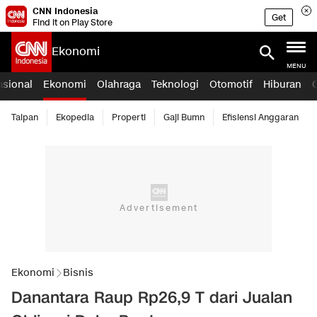
CNN Indonesia
Get
Find it on Play Store
Ekonomi
MENU
asional
Ekonomi
Olahraga
Teknologi
Otomotif
Hiburan
Taipan
Ekopedia
Properti
Gaji Bumn
Efisiensi Anggaran
Ekonomi
Bisnis
Danantara Raup Rp26,9 T dari Jualan