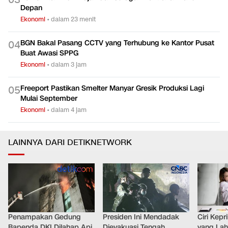
0
3
Depan
Ekonomi
•
dalam 23 menit
BGN Bakal Pasang CCTV yang Terhubung ke Kantor Pusat
0
4
Buat Awasi SPPG
Ekonomi
•
dalam 3 jam
Freeport Pastikan Smelter Manyar Gresik Produksi Lagi
0
5
Mulai September
Ekonomi
•
dalam 4 jam
LAINNYA DARI DETIKNETWORK
Penampakan Gedung
Presiden Ini Mendadak
Ciri Kep
Bapenda DKI Dilahap Api,
Dievakuasi Tengah
yang Lahi