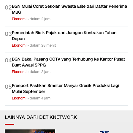
BGN Mulai Coret Sekolah Swasta Elite dari Daftar Penerima
0
2
MBG
Ekonomi
•
dalam 2 jam
Pemerintah Bidik Pajak dari Juragan Kontrakan Tahun
0
3
Depan
Ekonomi
•
dalam 28 menit
BGN Bakal Pasang CCTV yang Terhubung ke Kantor Pusat
0
4
Buat Awasi SPPG
Ekonomi
•
dalam 3 jam
Freeport Pastikan Smelter Manyar Gresik Produksi Lagi
0
5
Mulai September
Ekonomi
•
dalam 4 jam
LAINNYA DARI DETIKNETWORK