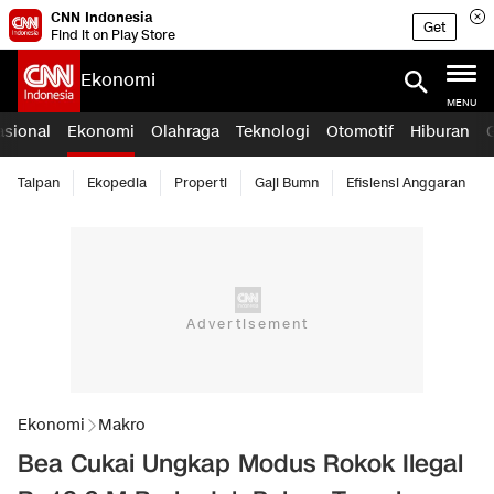
CNN Indonesia
Get
Find it on Play Store
Ekonomi
MENU
asional
Ekonomi
Olahraga
Teknologi
Otomotif
Hiburan
Taipan
Ekopedia
Properti
Gaji Bumn
Efisiensi Anggaran
Ekonomi
Makro
Bea Cukai Ungkap Modus Rokok Ilegal