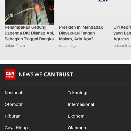
Penampakan Gedung
Presiden Ini Mendadak
Ciri Kep
Bapenda DKI Dilahap Api,
Dievakuasi Tengah
yang Lahi
Sebagian Tinggal Rangka
Malam, Ada Apa?
Agustus
dalam 7 jam
dalam 5 jam
dalam 5 j
Nasional
Teknologi
Otomotif
Internasional
Hiburan
Ekonomi
Gaya Hidup
Olahraga